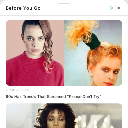
Before You Go
Φωτιά τώρα σε
κατάστημα εστίασης στη
Χαλκίδα
18.04.2026, 13:48
Τι ώρα ανοίγουν και
κλείνουν καταστήματα
και σούπερ μάρκετ το
Μεγάλο Σάββατο
11.04.2026, 08:01
BRAINBERRIES
90s Hair Trends That Screamed "Please Don't Try"
Μεγάλη Παρασκευή
ωράριο σούπερ μάρκετ,
τι ώρα ανοίγουν και
κλείνουν
10.04.2026, 00:19