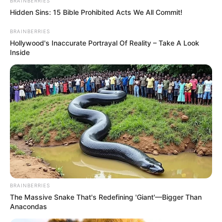
BRAINBERRIES
πληρώσουν!
Hidden Sins: 15 Bible Prohibited Acts We All Commit!
28.12.2025, 09:05
BRAINBERRIES
Hollywood's Inaccurate Portrayal Of Reality – Take A Look
Ποια μαγαζιά είναι
Inside
ανοιχτά στις 25 και 26
Δεκεμβρίου;
25.12.2025, 08:38
1
2
BRAINBERRIES
The Massive Snake That's Redefining 'Giant'—Bigger Than
Anacondas