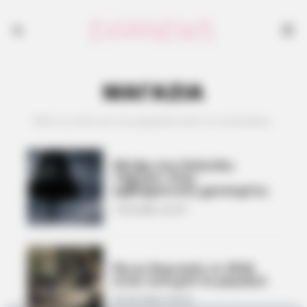
ΜΑΓΑΖΙΑ
Όλα τα νέα για τα μαγαζιά από το evianews.
Θλίψη στη Χαλκίδα:
«Έφυγε» ένας
εμβληματικός χρυσοχόος
1.05.2026, 22:27
Ποιες Κυριακές το 2026
είναι ανοιχτά τα μαγαζιά
26.04.2026, 00:32