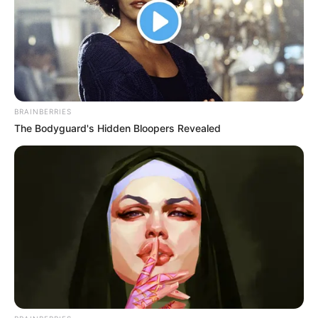
Το εορταστικό ωράριο
Πάσχα για 7 μέρες
14.03.2026, 08:19
BRAINBERRIES
Χαλκίδα: Η πιο απίθανη
The Bodyguard's Hidden Bloopers Revealed
ανακοίνωση από
επιχείρηση
18.02.2026, 02:14
Χαλκίδα: Ποιες Κυριακές
θα είναι ανοιχτά τα
μαγαζιά, ποιο το ωράριο
9.01.2026, 17:25
Το κόλπο στα μαγαζιά της
Χαλκίδας για να μην