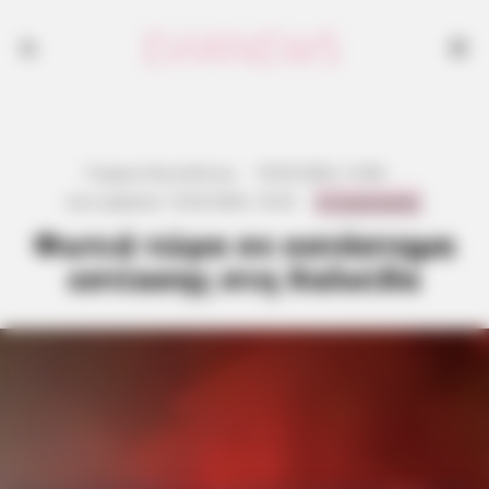
Γιώργος Κουτσελίνης
·
18.04.2026, 13:48
·
0 Comments
Last updated:
19.04.2026, 10:30
·
Φωτιά τώρα σε κατάστημα
εστίασης στη Χαλκίδα