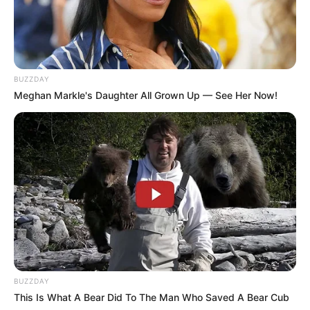
BUZZDAY
Meghan Markle's Daughter All Grown Up — See Her Now!
BUZZDAY
This Is What A Bear Did To The Man Who Saved A Bear Cub