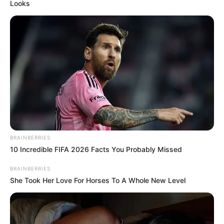
Looks
Τα ακριβή αίτια που οδήγησαν στην
ανάφλεξη της καμινάδας αναμένεται να
διερευνηθούν από το ανακριτικό τμήμα της
υπηρεσίας μετά την ολοκλήρωση της
κατάσβεσης.
Περισσότερα νέα από την Εύβοια
Τραγωδία στη Χαλκίδα: Βρήκαν έναν άντρα
BRAINBERRIES
νεκρό
10 Incredible FIFA 2026 Facts You Probably Missed
Πότε θα έρθει το ρεύμα στη Χαλκίδα;
BRAINBERRIES
She Took Her Love For Horses To A Whole New Level
Άντρας άφησε την τελευταία του πνοή σε
παραλία κοντά στη Χαλκίδα
Ακολουθήστε το evianews.com στο
Google