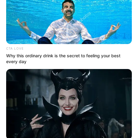
Σύμφωνα με τις πρώτες πληροφορίες, η
πυρκαγιά εκδηλώθηκε στην καμινάδα του
καταστήματος, με τους πυκνούς καπνούς να
προκαλούν ανησυχία σε περαστικούς και
περίοικους.
CTA LOVE
Why this ordinary drink is the secret to feeling your best
every day
Η ανταπόκριση της Πυροσβεστικής Υπηρεσίας
Χαλκίδας ήταν ακαριαία, καθώς στο σημείο