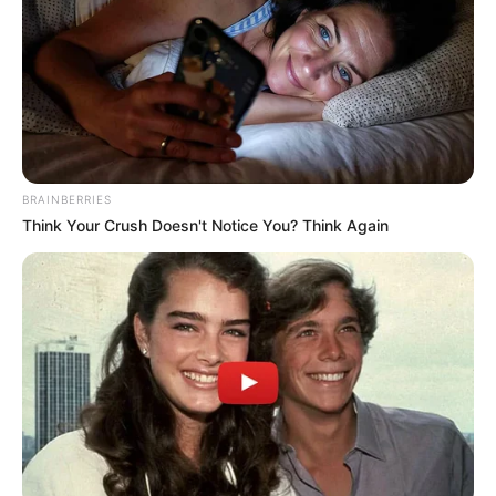
News
ΤΑ ΠΙΟ ΔΗΜΟΦΙΛΗ
BRAINBERRIES
Think Your Crush Doesn't Notice You? Think Again