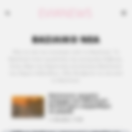
ΒΑΣΙΛΙΚΟ ΝΕΑ
Όλα τα νέα του evianews από το Βασιλικό. Το
Βασιλικό είναι κωμόπολη της κεντρικής Εύβοιας.
Είναι έδρα της δημοτικής κοινότητας Βασιλικού
του δήμου Χαλκιδέων. Εδώ θα βρείτε τα νέα από
το Βασιλικό.
Απίστευτο τροχαίο
ατύχημα στο Βασιλικό:
Αυτοκίνητο καρφώθηκε
σε μαγαζί
11.08.2025, 17:49