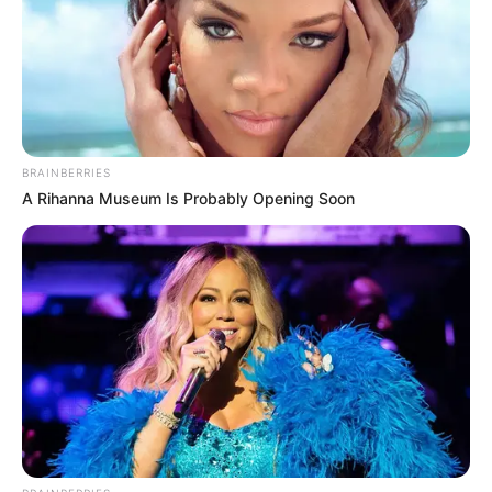
Εύβοια: Τον πρόλαβαν λίγο πριν βάλει
τέλος στην ζωή του
8.05.2024, 21:35
Εύβοια: Απίστευτο τροχαίο στο Βασιλικό
– Στο νοσοκομείο ένας τραυματίας
BRAINBERRIES
26.04.2024, 23:26
A Rihanna Museum Is Probably Opening Soon
Εύβοια: Σε δίχτυ είχε κρύψει αυτά τα
διαμάντια
18.12.2023, 17:44
Εύβοια: Ποιο νέο έργο ετοιμάζεται;
29.10.2023, 23:13
1
2
3