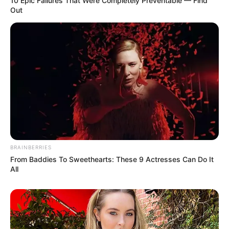
10 Epic Failures That Were Completely Preventable — Find
Out
BRAINBERRIES
From Baddies To Sweethearts: These 9 Actresses Can Do It
All