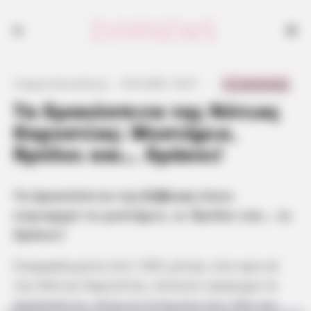
0 Comments
Γιώργος Κουτσελίνης
·
9.03.2025, 18:27
·
·
Τα δρακόσπιτα της Νότιας
Καρυστίας: Μυστήριο,
θρύλοι και… δράκοι!
Τα Δρακόσπιτα της
Εύβοιας
όπου
κυριαρχεί το μυστήριο, οι θρύλοι και… οι
δράκοι!
Σκαρφαλωμένα στα 1365 μέτρα, στα ορεινά
της Νότιας Καρυστίας, στέκουν αγέρωχα τα
Δρακόσπιτα, πέτρινα κτίσματα που εδώ και