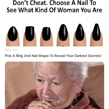
BUZZ DAY
Pick A Ring And Nail Shape To Reveal Your Darkest Secrets!