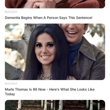
BUZZDAY
Dementia Begins When A Person Says This Sentence!
BUZZDAY
Marlo Thomas Is 86 Now - Here's What She Looks Like
Today