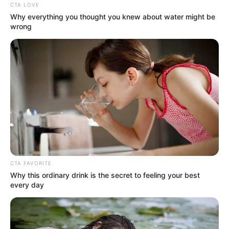
CTA LOVE
Why everything you thought you knew about water might be
wrong
Το χρονικό της υπόθεσης
Σύμφωνα με την επίσημη ενημέρωση, όλα
CTA FAVORITE
Why this ordinary drink is the secret to feeling your best
συνέβησαν το βράδυ της περασμένης
every day
Παρασκευής (09/05). Δύο γυναίκες
κατήγγειλαν τον 50χρονο, υποστηρίζοντας ότι
κινούνταν στη χερσαία ζώνη του λιμανιού και