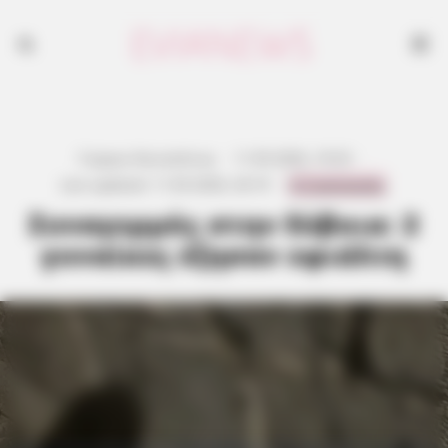
Γιώργος Κουτσελίνης
·
11.05.2026, 19:33
·
0 Comments
Last updated:
11.05.2026, 20:19
·
Συναγερμός στην Εύβοια: 2
γυναίκες έζησαν εφιάλτη