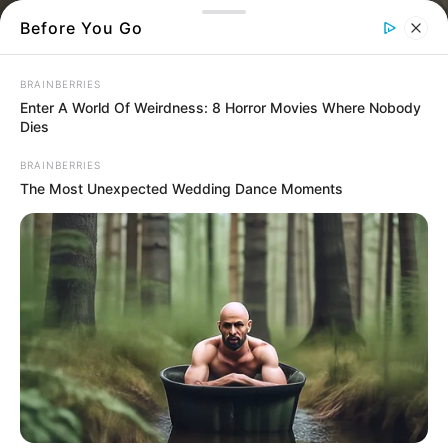
Before You Go
BRAINBERRIES
Enter A World Of Weirdness: 8 Horror Movies Where Nobody
Dies
BRAINBERRIES
The Most Unexpected Wedding Dance Moments
Βράδυ σκιά
Αυτό που έβλεπαν τις εξόργισε και
κάλεσαν τις αρχές
Στη σύλληψη ενός 50χρονου αλλοδαπού
προχώρησαν χθες το πρωί οι άνδρες του
Λιμενικού στα Νέα Στύρα, μετά από
καταγγελίες για απρεπείς πράξεις σε δημόσιο
χώρο.