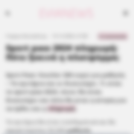
Sport Pass: Voucher 300 ευρώ για μαθητές - Τα κριτήρια και οι
δικαιούχοι
0 Comments
Γιώργος Κουτσελίνης
·
15.12.2024, 21:08
·
·
Sport pass 2024 πληρωμή:
Πότε ξεκινά η πλατφόρμα;
Sport Pass: Voucher 300 ευρώ για μαθητές
– Τα κριτήρια και οι δικαιούχοι. Τι είναι
το sport pass 2024, ποιοι θα είναι
δικαιούχοι και πότε θα γίνει η αίτηση για
να έρθει και η
πληρωμή
;
Τα κριτήρια θα είναι εισοδηματικά και θα
αφορά περίπου 35.000
μαθητές