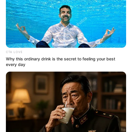
CTA LOVE
Why this ordinary drink is the secret to feeling your best
every day
Σύμφωνα με δελτίο τύπου από το Συνδικάτο
Εργατοϋπαλλήλων Μετάλλου Εύβοια, νέο
τραγικό συμβάν σημειώθηκε πριν λίγο.
Σύμφωνα με τα πρώτα στοιχεία, μια παλέτα
καταπλάκωσε τον εργαζόμενο κατά τη
διάρκεια της εργασίας.
Με ασθενοφόρο μεταφέρθηκε στο νοσοκομείο