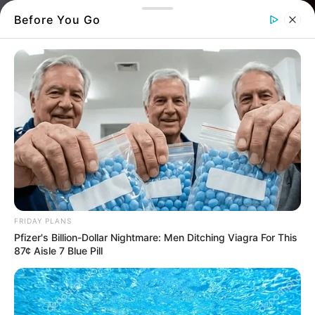
Before You Go
Μαύρη μέρα για την Εύβοια. Ένα νέο τραγικό
περιστατικό έρχεται να συγκλονίσει την
FRIDAY PLANS
τοπική κοινωνία, λίγο μετά το προηγούμενο
Pfizer's Billion-Dollar Nightmare: Men Ditching Viagra For This
χτύπημα στη Χαλκίδα. Οι πρώτες
87¢ Aisle 7 Blue Pill
πληροφορίες κόβουν την ανάσα. Δείτε το
ρεπορτάζ.