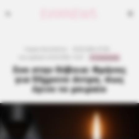
Γιώργος Κουτσελίνης
·
20.05.2026, 07:38
·
0 Comments
Last updated:
20.05.2026, 13:07
·
Σοκ στην Εύβοια: Θρήνος
για 53χρονο άντρα, πως
έγινε το μοιραίο