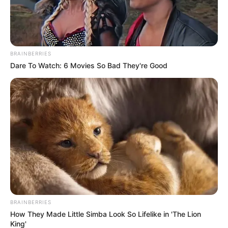
BRAINBERRIES
Dare To Watch: 6 Movies So Bad They're Good
BRAINBERRIES
How They Made Little Simba Look So Lifelike in 'The Lion
King'