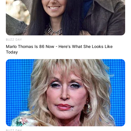
BUZZ DAY
Marlo Thomas Is 86 Now - Here's What She Looks Like
Today
BUZZ DAY