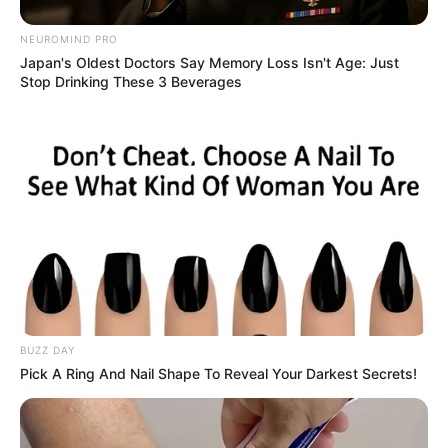
της Χαλκίδας αλλά δυστυχώς ήταν νεκρός
NEUROMIND PRO
βυθίζοντας στο πένθος την οικογένεια του και
Japan's Oldest Doctors Say Memory Loss Isn't Age: Just
όλη την περιοχή.
Stop Drinking These 3 Beverages
Περισσότερα νέα από την Εύβοια
Πότε θα έρθει το ρεύμα στη Χαλκίδα;
Άντρας άφησε την τελευταία του πνοή σε
παραλία κοντά στη Χαλκίδα
Τραγωδία έξω από τη Χαλκίδα με νεκρό άντρα
BUZZ DAY
Ακολουθήστε το evianews.com στο
Google
Pick A Ring And Nail Shape To Reveal Your Darkest Secrets!
News
ΤΑ ΠΙΟ ΔΗΜΟΦΙΛΗ