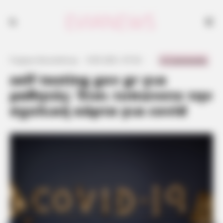
0 Comments
Γιώργος Κουτσελίνης
·
9.05.2021, 07:32
·
·
self testing gov gr για
μαθητές: Έτσι τυπώνετε την
σχολική κάρτα για covid