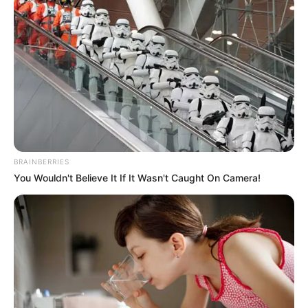
BRAINBERRIES
You Wouldn't Believe It If It Wasn't Caught On Camera!