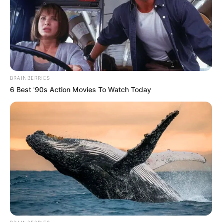
Θλίψη στην Εύβοια για γυναίκα
Ακολουθήστε το evianews.com στο
Google
News
ΤΑ ΠΙΟ ΔΗΜΟΦΙΛΗ
BRAINBERRIES
6 Best '90s Action Movies To Watch Today