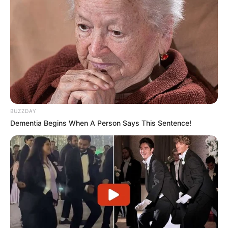
BUZZDAY
Dementia Begins When A Person Says This Sentence!