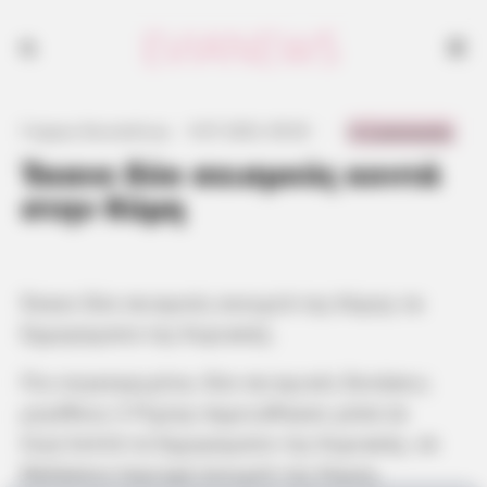
0 Comments
Γιώργος Κουτσελίνης
·
9.07.2023, 09:30
·
·
Έκανε δύο σεισμούς κοντά
στην Κύμη
Έκανε δύο σεισμούς ανοιχτά της Κύμης τα
ξημερώματα της Κυριακής.
Πιο συγκεκριμένα, δύο σεισμικές δονήσεις
μεγέθους 3 Ρίχτερ σημειώθηκαν μέσα σε
λίγα λεπτά τα ξημερώματα της Κυριακής, σε
θαλάσσια περιοχή ανοιχτά της Κύμης.