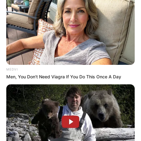
MEDVI
Men, You Don't Need Viagra If You Do This Once A Day