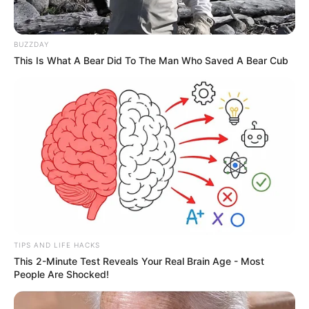
BUZZDAY
This Is What A Bear Did To The Man Who Saved A Bear Cub
TIPS AND LIFE HACKS
This 2-Minute Test Reveals Your Real Brain Age - Most
People Are Shocked!