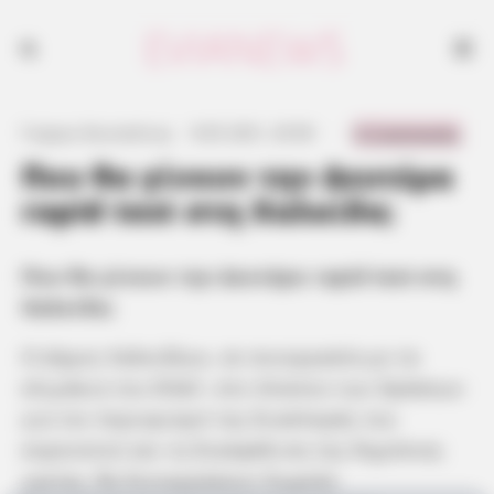
0 Comments
Γιώργος Κουτσελίνης
·
8.05.2021, 20:58
·
·
Που θα γίνουν την Δευτέρα
rapid test στη Χαλκίδα;
Που θα γίνουν την Δευτέρα rapid test στη
Χαλκίδα;
Ο Δήμος Χαλκιδέων, σε συνεργασία με τα
κλιμάκια του ΕΟΔΥ, στο πλαίσιο των δράσεων
για τον περιορισμό της διασποράς του
κορονοϊού και τη διασφάλιση της δημόσιας
υγείας, θα διενεργήσουν δωρεάν