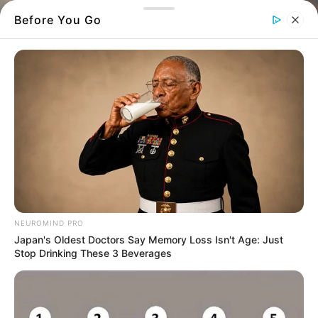
Before You Go
Νηστεία
Νηστεία
Χριστουγέννων
: Είναι η δεύτερη
μεγαλύτερη περίοδος νηστείας
NEUROMIND PRO
Η νηστεία των Χριστουγέννων αρχίζει την 15η
Japan's Oldest Doctors Say Memory Loss Isn't Age: Just
Stop Drinking These 3 Beverages
Νοεμβρίου και λήγει την 24η Δεκεμβρίου. Το
Σαραντάημερο, ή μικρή Σαρακοστή, όπως
είναι γνωστή η νηστεία των Χριστουγέννων,
δεν έχει την αυστηρότητα της Μεγάλης