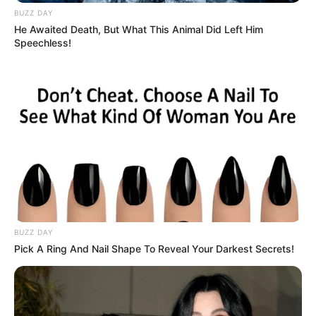
News
BUZZ DAY
He Awaited Death, But What This Animal Did Left Him
Πατήστε στον player για να ακούσετε ζωντανά
Speechless!
τον Γιώργο Κουτελίνη στον Πτήση 103,2 fm
BUZZ DAY
Pick A Ring And Nail Shape To Reveal Your Darkest Secrets!