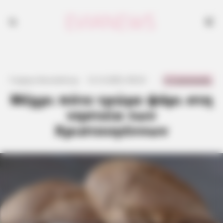
0 Comments
Γιώργος Κουτσελίνης
·
12.12.2025, 09:23
·
·
Μέχρι πότε τρώμε ψάρι στη
νηστεία των
Χριστουγέννων