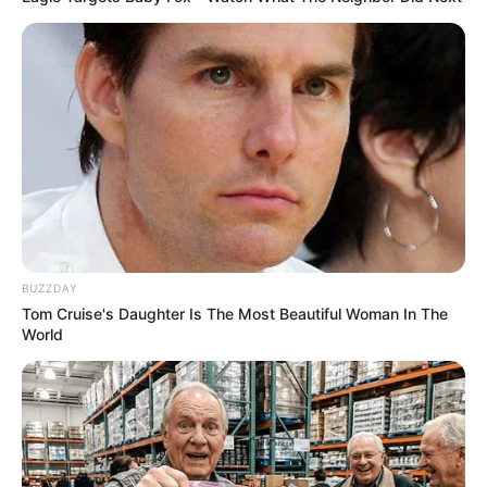
TAGS
ΧΡΙΣΤΟΥΓΕΝΝΑ
BUZZDAY
Tom Cruise's Daughter Is The Most Beautiful Woman In The
World
ΤΑΥΤΟΤΗΤΑ ΚΑΙ ΕΠΙΚΟΙΝΩΝΙΑ
ΟΡΟΙ ΧΡΗΣΗΣ