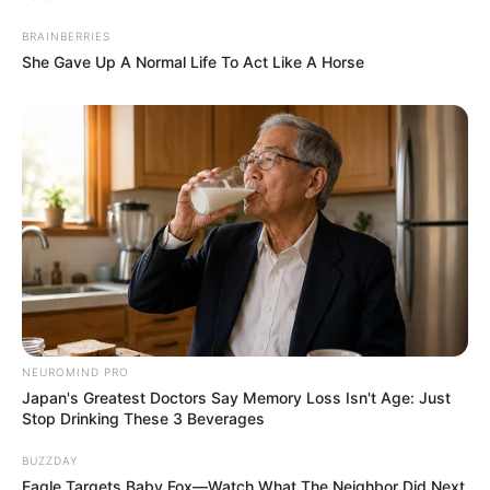
BRAINBERRIES
She Gave Up A Normal Life To Act Like A Horse
NEUROMIND PRO
Japan's Greatest Doctors Say Memory Loss Isn't Age: Just
Stop Drinking These 3 Beverages
BUZZDAY
Eagle Targets Baby Fox—Watch What The Neighbor Did Next