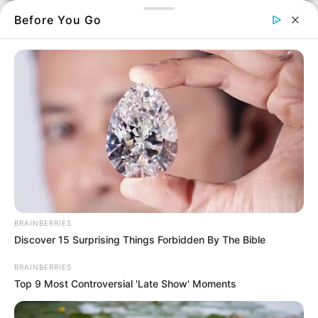
Before You Go
Ανησυχία επικρατεί στην Εύβοια μετά την
έξαρση περιστατικών ηλεκτρονικής και
τηλεφωνικής απάτης.
Επικίνδυνοι επιτήδειοι προσποιούνται τους
λογιστές ή υπαλλήλους λογιστικών γραφείων
BRAINBERRIES
και εξαπατούν ανυποψίαστους πολίτες,
Discover 15 Surprising Things Forbidden By The Bible
αποσπώντας τραπεζικούς κωδικούς και
στοιχεία καρτών.
BRAINBERRIES
Top 9 Most Controversial 'Late Show' Moments
Οι επιτήδειοι τηλεφωνούν ή στέλνουν