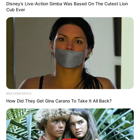
Disney’s Live-Action Simba Was Based On The Cutest Lion
Κάθε πότε κληρώνει το Τζόκερ το 2026:
Cub Ever
Ημέρες και ώρα
Συντάξεις Οκτωβρίου 2026: Πότε θα γίνει η
πληρωμή;
Συντάξεις Σεπτεμβρίου 2026 πληρωμή
Ακολουθήστε το evianews.com στο
Google
News
ΤΑ ΠΙΟ ΔΗΜΟΦΙΛΗ
BRAINBERRIES
How Did They Get Gina Carano To Take It All Back?