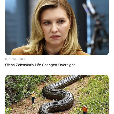
ιδανική για αξέχαστες διακοπές.
Καθορίστε τις προτεραιότητές σας, ερευνήστε
τις επιλογές σας και σχεδιάστε τις διακοπές
σας με βάση την καλύτερη εποχή για να
απολαύσετε υπέροχες εμπειρίες, που θα σας
χαρίσουν ξεκούραση, αλλά και πολλά
χαμόγελα!
BRAINBERRIES
Olena Zelenska's Life Changed Overnight
Περισσότερα νέα από την Εύβοια
Πότε γιορτάζει ο Ματθαίος;
Πότε κλείνουν τα σχολεία για Χριστούγεννα
2026;
Τι καιρό θα κάνει τον Δεκαπενταύγουστο