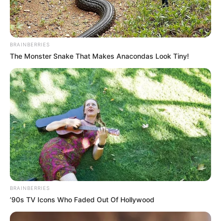
2026;
Ακολουθήστε το evianews.com στο
Google
News
BRAINBERRIES
The Monster Snake That Makes Anacondas Look Tiny!
ΤΑ ΠΙΟ ΔΗΜΟΦΙΛΗ
BRAINBERRIES
’90s TV Icons Who Faded Out Of Hollywood