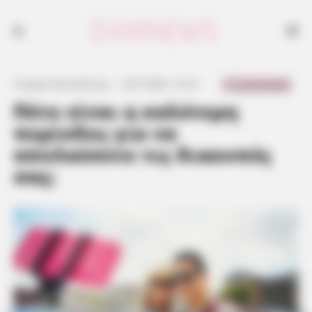
Η επιλογή της ιδανικής περιόδου για διακοπές, πολλές φορές μπορεί
να επηρεάσει τις ίδιες τις διακοπές μας. Βέβαια, όλα εξαρτώνται από
τι αναζητάτε ηρεμία, περιπέτεια, καλό καιρό, λιγότερο κόσμο,
καλύτερες τιμές, ή όλα αυτά μαζί;
0 Comments
Γιώργος Κουτσελίνης
·
2.07.2024, 12:10
·
·
Πότε είναι η καλύτερη
περίοδος για να
απολαύσετε τις διακοπές
σας;