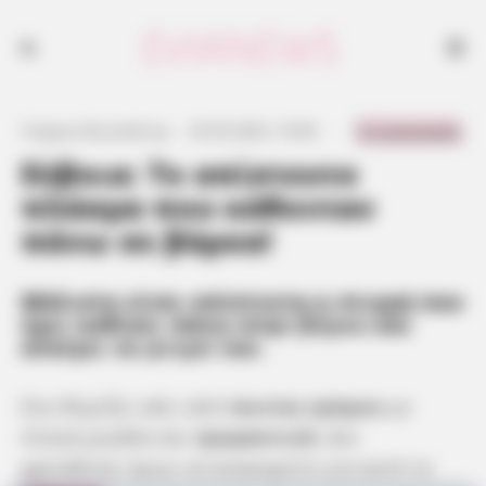
Σου θυμίζει κάτι από ταινίες τρόμου με πτηνά μεγάλα και τρομακτικά.
0 Comments
Γιώργος Κουτσελίνης
·
23.04.2022, 10:00
·
·
Εύβοια: Το απίστευτο
πλάσμα που κάθονταν
πάνω σε βάρκα!
Μάλιστα είναι απίστευτη η στιγμή που
έχει καθίσει πάνω στην
βάρκα
και
ανοίγει τα
φτερά
του.
Σου θυμίζει κάτι από
ταινίες τρόμου
με
πτηνά μεγάλα και
τρομακτικά
. Δεν
χρειάζεται όμως να ανησυχείτε για αυτό το