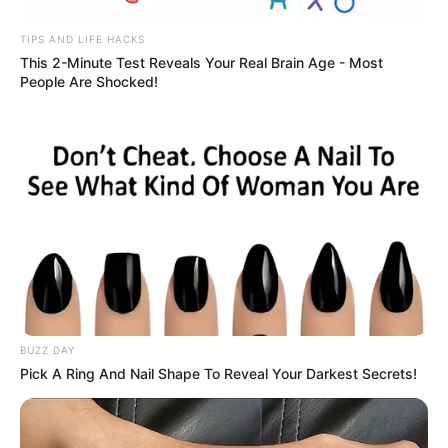
TIPS AND LIFE HACKS
Περισσότερα νέα από την Εύβοια
This 2-Minute Test Reveals Your Real Brain Age - Most
People Are Shocked!
Βαρύ πένθος στην Εύβοια για αγαπημένο
καθηγητή
Την λένε «Κυκλάδες χωρίς πλοίο» και είναι 1
ώρα από Χαλκίδα – Υπερβολή ή όχι;
Θλίψη στην Εύβοια για γυναίκα
Ακολουθήστε το evianews.com στο
Google
News
BUZZ DAY
ΤΑ ΠΙΟ ΔΗΜΟΦΙΛΗ
Pick A Ring And Nail Shape To Reveal Your Darkest Secrets!