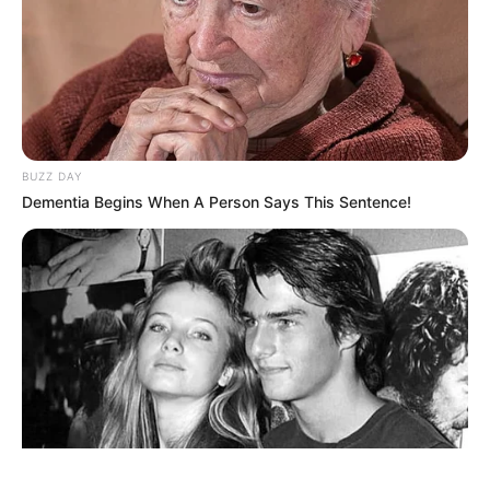
BUZZ DAY
ΤΑΥΤΟΤΗΤΑ ΚΑΙ ΕΠΙΚΟΙΝΩΝΙΑ
ΟΡΟΙ ΧΡΗΣΗΣ
Dementia Begins When A Person Says This Sentence!
© 2025 EVIANEWS του Γιώργου Κουτσελίνη