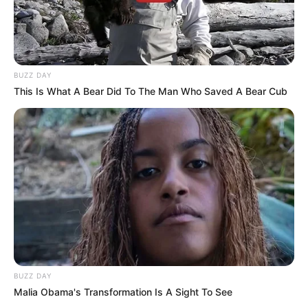
BUZZ DAY
This Is What A Bear Did To The Man Who Saved A Bear Cub
BUZZ DAY
Malia Obama's Transformation Is A Sight To See