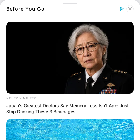
πλάσμα
.
Before You Go
Είναι ένα υπέροχο πτηνό που επισκέπτεται
παραθαλάσσιες περιοχές της Εύβοιας.
Ντόπιοι μας είπαν ότι δεν είναι η πρώτη φορά
που αυτό το
πουλί
ήρθε στην Ερέτρια. Συχνά
πυκνά του αρέσει να πετά και να ξεκουράζεται
πάνω στα
βράχια
της περιοχής.
Πρόκειται για έναν κορμοράνο όπως θα δείτε
και στην παρακάτω φωτογραφία που είναι
άκρως εντυπωσιακή.
NEUROMIND PRO
Japan's Greatest Doctors Say Memory Loss Isn't Age: Just
Stop Drinking These 3 Beverages