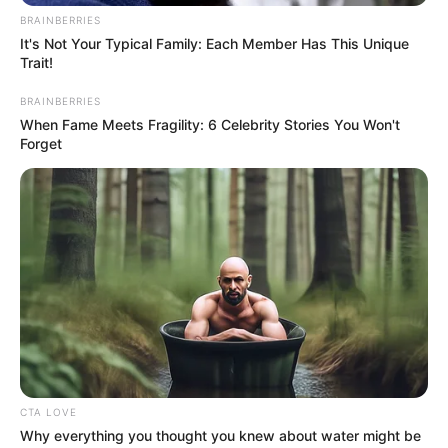
BRAINBERRIES
Περισσότερα νέα από την Εύβοια
It's Not Your Typical Family: Each Member Has This Unique
Trait!
Τραγωδία σε παραλία της Χαλκίδας για
BRAINBERRIES
62χρονο άντρα
When Fame Meets Fragility: 6 Celebrity Stories You Won't
Forget
Τραγωδία στη Χαλκίδα: Βρήκαν έναν άντρα
νεκρό
Πότε θα έρθει το ρεύμα στη Χαλκίδα;
Ακολουθήστε το evianews.com στο
Google
News
ΤΑ ΠΙΟ ΔΗΜΟΦΙΛΗ
CTA LOVE
Why everything you thought you knew about water might be