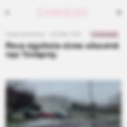
0 Comments
Γιώργος Κουτσελίνης
·
7.02.2023, 14:28
·
·
Ποια σχολεία είναι κλειστά
την Τετάρτη;