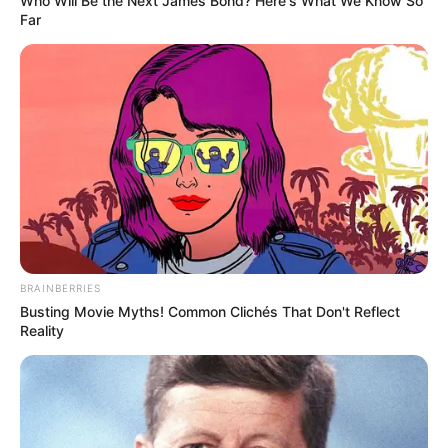
Who Will Be the Next James Bond? Here's What We Know So
Far
BRAINBERRIES
Busting Movie Myths! Common Clichés That Don't Reflect
Reality