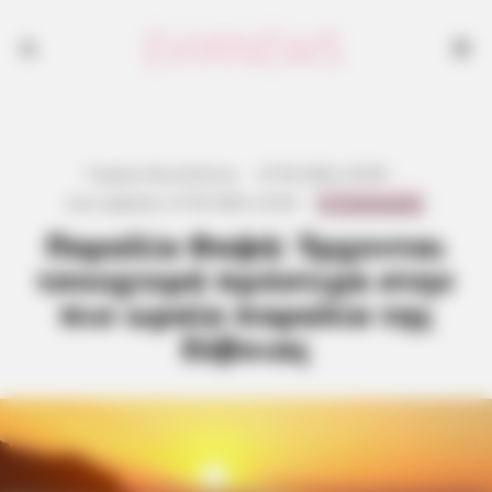
Γιώργος Κουτσελίνης
·
27.05.2026, 20:58
·
0 Comments
Last updated:
27.05.2026, 23:44
·
Παραλία Θαψά: Έρχονται
τσουχτερά πρόστιμα στην
πιο ωραία παραλία της
Εύβοιας