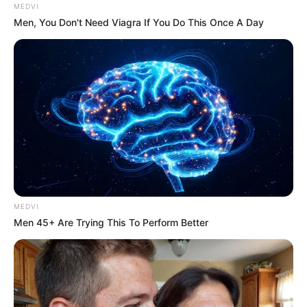
MEDVI
Men, You Don't Need Viagra If You Do This Once A Day
MEDVI
Men 45+ Are Trying This To Perform Better