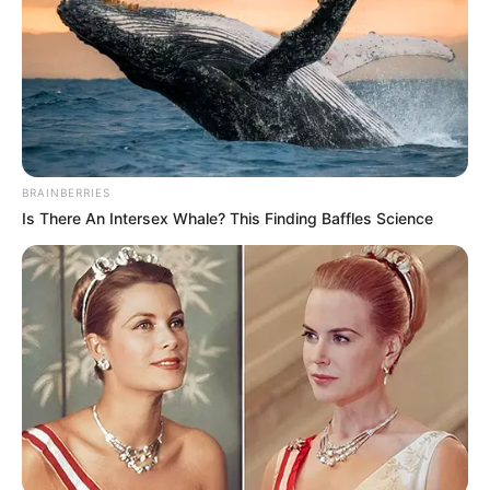
Screenshot
Ξεχάστε τις σκηνές, ξεχάστε το ελεύθερο
κάμπινγκ, ξεχάστε όσα ξέρατε για τα Θάψα!
Στην πιο όμορφη παραλία της Εύβοιας, το
σκηνικό αλλάζει.
BRAINBERRIES
Is There An Intersex Whale? This Finding Baffles Science
Μετά τις περσινές εικόνες ντροπής του Αγίου