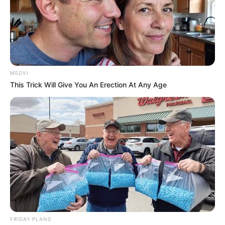
MEDVI
This Trick Will Give You An Erection At Any Age
FRIDAY PLANS