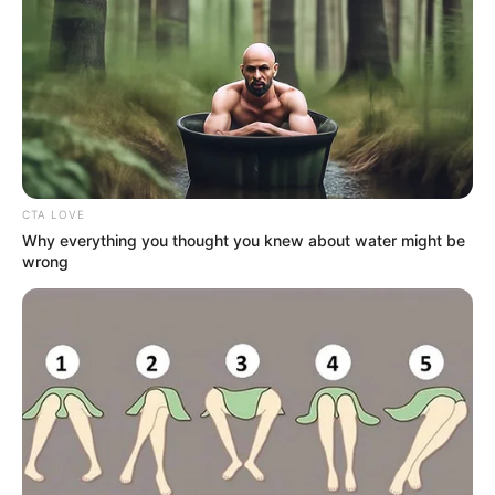
Την λένε «Κυκλάδες χωρίς πλοίο» και είναι 1
ώρα από Χαλκίδα – Υπερβολή ή όχι;
Θλίψη στην Εύβοια για γυναίκα
Ακολουθήστε το evianews.com στο
Google
News
CTA LOVE
ΤΑ ΠΙΟ ΔΗΜΟΦΙΛΗ
Why everything you thought you knew about water might be
wrong