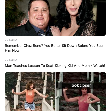
BUZZDAY
Remember Chaz Bono? You Better Sit Down Before You See
Him Now
BUZZDAY
Man Teaches Lesson To Seat-Kicking Kid And Mom – Watch!
TAGS
ΕΥΒΟΙΑ