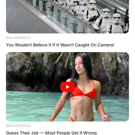
BRAINBERRIES
You Wouldn't Believe It If It Wasn't Caught On Camera!
BRAINBERRIES
Guess Their Job — Most People Get It Wrong