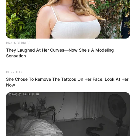
BRAINBERRIES
They Laughed At Her Curves—Now She's A Modeling
Sensation
ΤΑΥΤΟΤΗΤΑ ΚΑΙ ΕΠΙΚΟΙΝΩΝΙΑ
ΟΡΟΙ ΧΡΗΣΗΣ
BUZZ DAY
She Chose To Remove The Tattoos On Her Face. Look At Her
Now
© 2025 EVIANEWS του Γιώργου Κουτσελίνη