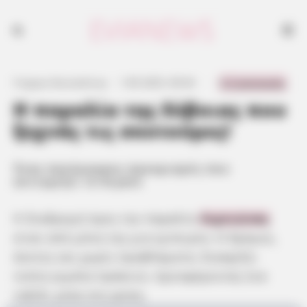
Η παραλία Λιμνιώνας στη βόρεια Εύβοια συνδυάζει πράσινο βουνό,
τιρκουάζ νερά και αμμουδιά που θυμίζει τροπικό παράδεισο, ιδανικό
προορισμό για χαλάρωση.
0 Comments
Γιώργος Κουτσελίνης
·
1.09.2025, 09:36
·
·
Η παραλία της Εύβοιας που
ξεχνάς τις σκοτούρες!
Ένας πανέμορφος προορισμός που
αντικρίζει το Αιγαίο
Η διαδρομή προς την παραλία
Λιμνιώνας
είναι από μόνη της μια εμπειρία. Ο δρόμος,
άνετος και χωρίς προβλήματα, διασχίζει
τοπία γεμάτα πράσινο, προσφέροντας ένα
ταξίδι μέσα στη φύση.