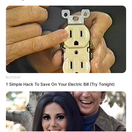
ΤΑΥΤΟΤΗΤΑ ΚΑΙ ΕΠΙΚΟΙΝΩΝΙΑ
ΟΡΟΙ ΧΡΗΣΗΣ
BUZZDAY
1 Simple Hack To Save On Your Electric Bill (Try Tonight)
© 2025 EVIANEWS του Γιώργου Κουτσελίνη