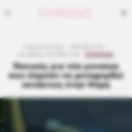
Γιώργος Κουτσελίνης
·
19.05.2026, 07:34
·
0 Comments
Last updated:
19.05.2026, 15:48
·
Πανικός για νέα γυναίκα
που έπρεπε να μεταφερθεί
εκτάκτως στην Κύμη