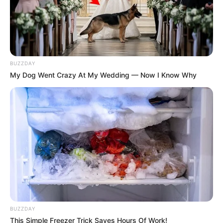
BUZZDAY
My Dog Went Crazy At My Wedding — Now I Know Why
TAGS
ΕΥΒΟΙΑ
BUZZDAY
This Simple Freezer Trick Saves Hours Of Work!