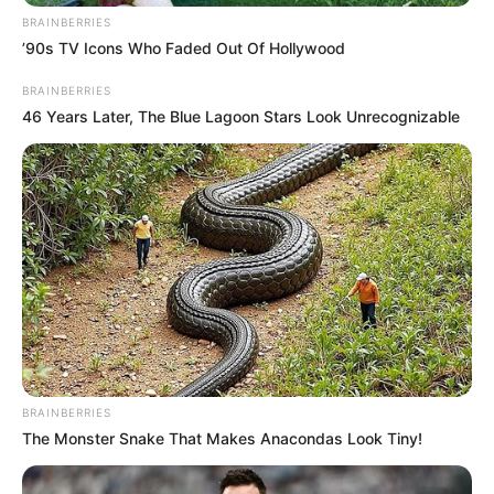
BRAINBERRIES
’90s TV Icons Who Faded Out Of Hollywood
Περισσότερα νέα από την Εύβοια
BRAINBERRIES
Βαρύ πένθος στην Εύβοια για αγαπημένο
46 Years Later, The Blue Lagoon Stars Look Unrecognizable
καθηγητή
Την λένε «Κυκλάδες χωρίς πλοίο» και είναι 1
ώρα από Χαλκίδα – Υπερβολή ή όχι;
Θλίψη στην Εύβοια για γυναίκα
Ακολουθήστε το evianews.com στο
Google
News
ΤΑ ΠΙΟ ΔΗΜΟΦΙΛΗ
BRAINBERRIES
The Monster Snake That Makes Anacondas Look Tiny!