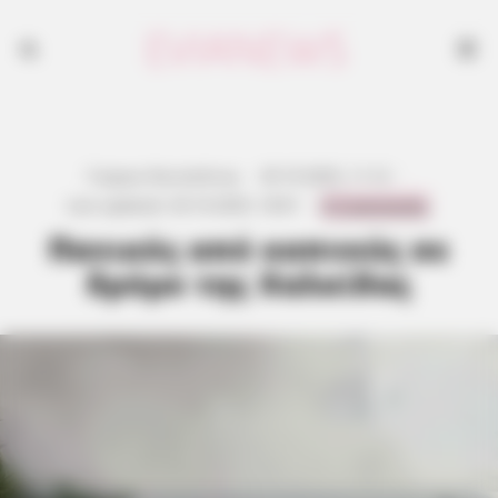
Γιώργος Κουτσελίνης
·
20.10.2025, 11:12
·
0 Comments
Last updated:
20.10.2025, 18:01
·
Πανικός από καπνούς σε
δρόμο της Χαλκίδας