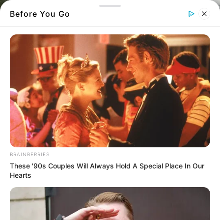
Before You Go
Πανικός από καπνούς σε δρόμο της Χαλκίδας
Γέμισε από καπνούς η περιοχή και μέσα σε
λίγα δευτερόλεπτα η ανησυχία έγινε
πανικός – Δείτε το παρακάτω βίντεο
BRAINBERRIES
These '90s Couples Will Always Hold A Special Place In Our
Hearts