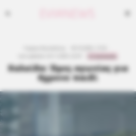
Γιώργος Κουτσελίνης
·
30.10.2025, 17:25
·
0 Comments
Last updated:
23.11.2025, 22:47
·
Χαλκίδα: Ώρες αγωνίας για
6χρονο παιδί