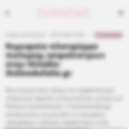
0 Comments
Γιώργος Κουτσελίνης
·
27.04.2024, 20:43
·
·
Kορυφαία πλατφόρμα
πώλησης ασφαλίστρων
στην Ελλάδα:
OnlineAsfalia.gr
Μια εταιρία στον κόσμο των ασφαλιστικών
υπηρεσιών έρχεται να διευκολύνει τη ζωή των
Ελλήνων καταναλωτών. Η OnlineAsfalia.gr
καταξιώνεται ως μια από τις κορυφαίες
πλατφόρμες πώλησης ασφαλίστρων στην