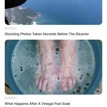
ΣΟΚ στην περιοχή του Αλιβερίου: Δείτε τη νέα
κομπίνα που κάνουν
Οργή για τροχαίο στην Νέα Αρτάκη
BUZZDAY
Ακολουθήστε το evianews.com στο
Google
Shocking Photos Taken Seconds Before The Disaster
News
ΤΑ ΠΙΟ ΔΗΜΟΦΙΛΗ
BUZZDAY
What Happens After A Vinegar Foot Soak