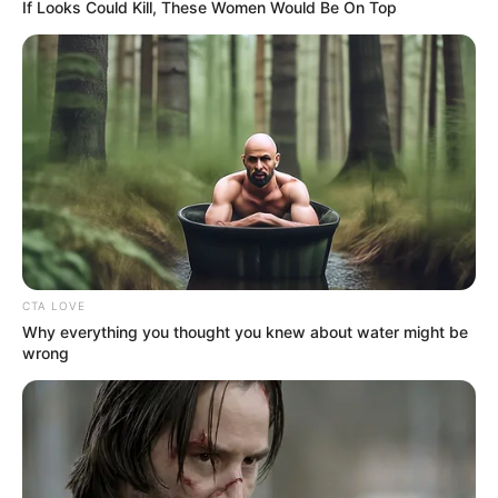
Ακολουθήστε το evianews.com στο
Google
If Looks Could Kill, These Women Would Be On Top
News
ΤΑ ΠΙΟ ΔΗΜΟΦΙΛΗ
CTA LOVE
Why everything you thought you knew about water might be
wrong