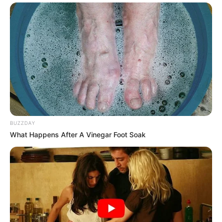
BUZZDAY
What Happens After A Vinegar Foot Soak