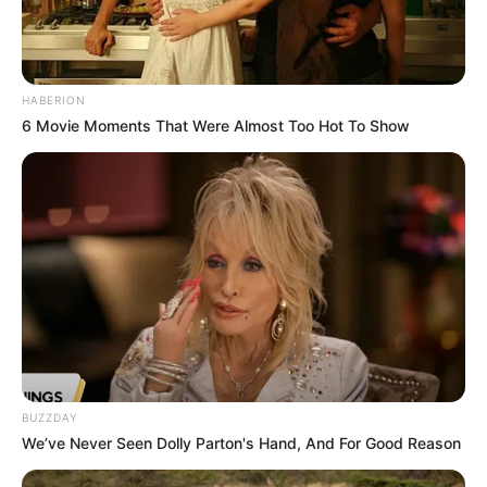
HABERION
6 Movie Moments That Were Almost Too Hot To Show
BUZZDAY
We’ve Never Seen Dolly Parton's Hand, And For Good Reason