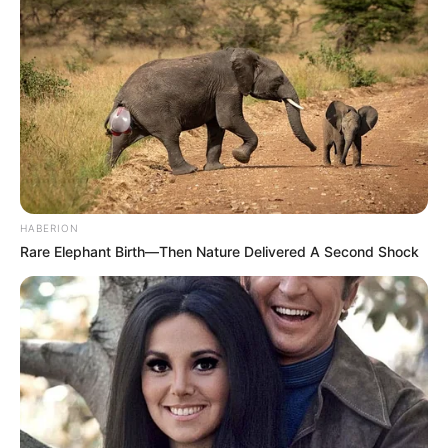
HABERION
Rare Elephant Birth—Then Nature Delivered A Second Shock
ΤΑΥΤΟΤΗΤΑ ΚΑΙ ΕΠΙΚΟΙΝΩΝΙΑ
ΟΡΟΙ ΧΡΗΣΗΣ