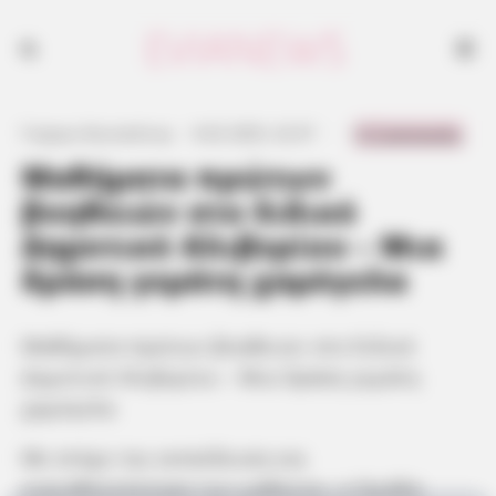
0 Comments
Γιώργος Κουτσελίνης
·
6.02.2025, 22:37
·
·
Μαθήματα πρώτων
βοηθειών στο Ειδικό
Δημοτικό Αλιβερίου – Μια
δράση γεμάτη χαμόγελα
Μαθήματα πρώτων βοηθειών στο Ειδικό
Δημοτικό Αλιβερίου – Μια δράση γεμάτη
χαμόγελα
Με στόχο την εκπαίδευση και
ευαισθητοποίηση των μαθητών, η Ομάδα