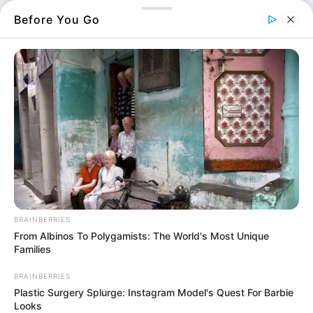
Διάσωσης πραγματοποίησε διαδραστική
Before You Go
εκπαίδευση στις πρώτες βοήθειες στο Ειδικό
Δημοτικό Σχολείο Αλιβερίου.
Στα πλαίσια του κύκλου εκπαιδεύσεων που
διοργανώνει τα τελευταία τέσσερα χρόνια, η
ομάδα επέλεξε να ξεκινήσει τη δράση της για
το 2025 με τους μικρούς μαθητές και τους
εκπαιδευτικούς του σχολείου.
BRAINBERRIES
From Albinos To Polygamists: The World's Most Unique
Families
BRAINBERRIES
Plastic Surgery Splurge: Instagram Model's Quest For Barbie
Looks