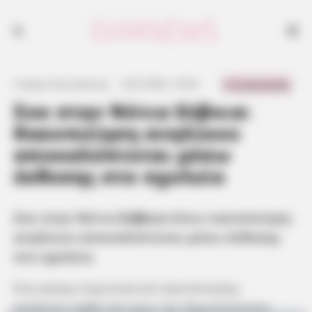
0 Comments
Γιώργος Κουτσελίνης
·
5.02.2025, 10:56
·
·
Σοκ στην Νότια Εύβοια:
Κακοποίηση ανηλίκου
αποκαλύπτεται μέσω
έκθεσης στο σχολείο
Σοκ στην Νότια
Εύβοια
όπου κακοποίηση
ανηλίκου αποκαλύπτεται μέσω έκθεσης
στο σχολείο
Ένα ακόμα περιστατικό κακοποίησης
ανηλίκου ήρθε στο φως της δημοσιότητας