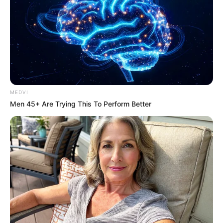
MEDVI
Men 45+ Are Trying This To Perform Better