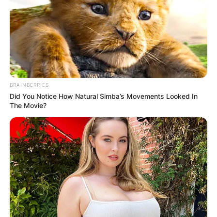
Θλίψη στην Εύβοια για γυναίκα
Ακολουθήστε το evianews.com στο
Google
News
ΤΑ ΠΙΟ ΔΗΜΟΦΙΛΗ
BRAINBERRIES
Did You Notice How Natural Simba’s Movements Looked In
The Movie?