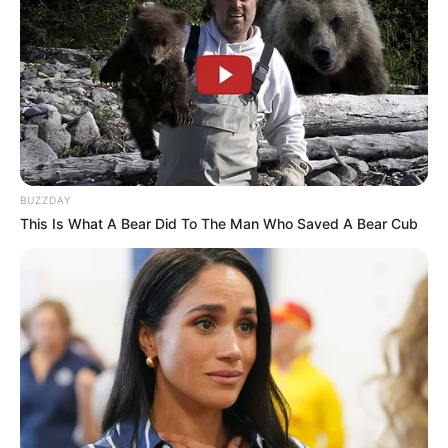
BUZZDAY
This Is What A Bear Did To The Man Who Saved A Bear Cub