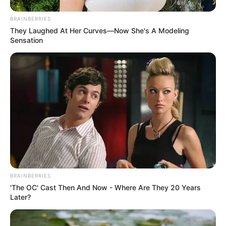
BRAINBERRIES
They Laughed At Her Curves—Now She's A Modeling
Sensation
BRAINBERRIES
'The OC' Cast Then And Now - Where Are They 20 Years
Later?