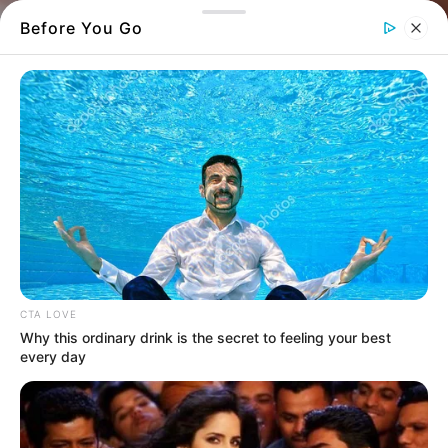
Before You Go
γέννα μοσχαριού
Μια γέννα χωρίς μαιευτήρια, λουλούδια
και μπαλόνια
CTA LOVE
Why this ordinary drink is the secret to feeling your best
every day
Υπάρχουν στιγμές που μια εικόνα αξίζει όσο
χίλιες λέξεις, μεταφέροντάς μας σε μια εποχή
πιο απλή, πιο αληθινή.