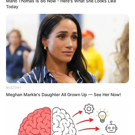
Marlo Thomas Is 86 Now - Here's What She Looks Like
Today
BUZZDAY
Meghan Markle's Daughter All Grown Up — See Her Now!