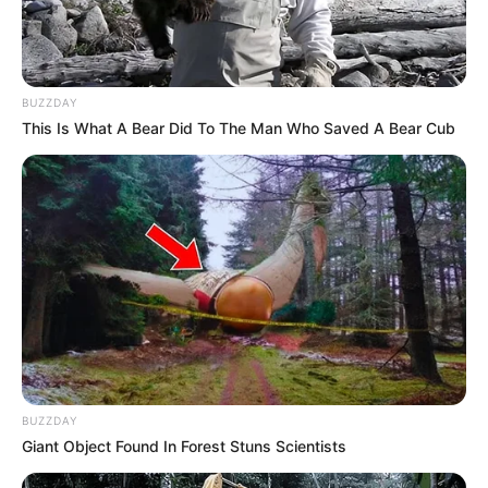
BUZZDAY
This Is What A Bear Did To The Man Who Saved A Bear Cub
BUZZDAY
Giant Object Found In Forest Stuns Scientists