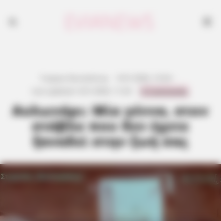
Γιώργος Κουτσελίνης
·
9.01.2026, 13:24
·
0 Comments
Last updated:
4.01.2026, 11:24
·
Αυλωνάρι: Μία γέννα, στον
στάβλο που δεν έχετε
ξαναδεί στην ζωή σας