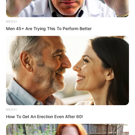
MEDVI
Men 45+ Are Trying This To Perform Better
MEDVI
How To Get An Erection Even After 60!