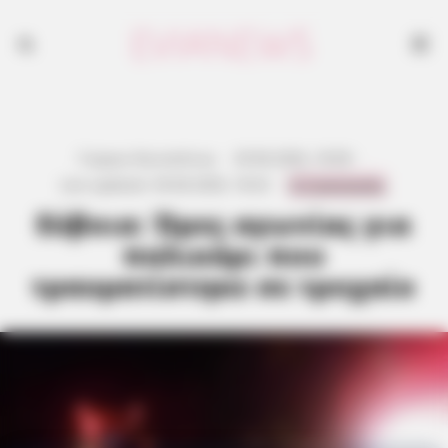
Γιώργος Κουτσελίνης
·
29.06.2026, 18:58
·
0 Comments
Last updated:
30.06.2026, 18:32
·
Εύβοια: Ώρες αγωνίας για
παλικάρι που
τραυματίστηκε σε τροχαίο