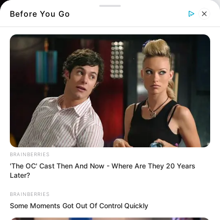
Before You Go
BRAINBERRIES
Σοβαρό
τροχαίο ατύχημα
στην
Εύβοια
με
'The OC' Cast Then And Now - Where Are They 20 Years
Later?
ένα νέο παιδί να μεταφέρεται εσπευσμένα σε
νοσοκομείο της Αθήνας.
BRAINBERRIES
Some Moments Got Out Of Control Quickly
Σοβαρό τροχαίο ατύχημα με θύμα έναν