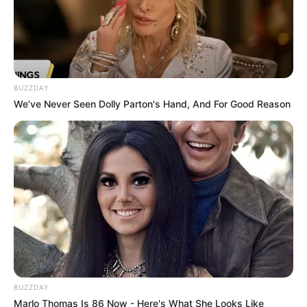
BUZZDAY
We’ve Never Seen Dolly Parton's Hand, And For Good Reason
TAGS
ΕΥΒΟΙΑ
ΠΟΥ ΕΓΙΝΕ ΤΡΟΧΑΙΟ ΣΤΗΝ ΕΥΒΟΙΑ
BUZZDAY
Marlo Thomas Is 86 Now - Here's What She Looks Like