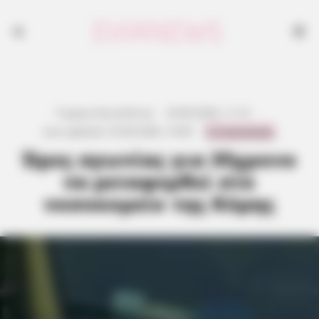
Γιώργος Κουτσελίνης
·
24.06.2026, 11:12
·
0 Comments
Last updated:
25.06.2026, 19:40
·
Ώρες αγωνίας για 35χρονο
να μεταφερθεί στο
νοσοκομείο της Κύμης