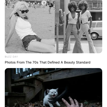
Την λένε «Κυκλάδες χωρίς πλοίο» και είναι 1
ώρα από Χαλκίδα – Υπερβολή ή όχι;
Θλίψη στην Εύβοια για γυναίκα
Ακολουθήστε το evianews.com στο
Google
News
ΤΑ ΠΙΟ ΔΗΜΟΦΙΛΗ
BUZZ DAY
Photos From The 70s That Defined A Beauty Standard