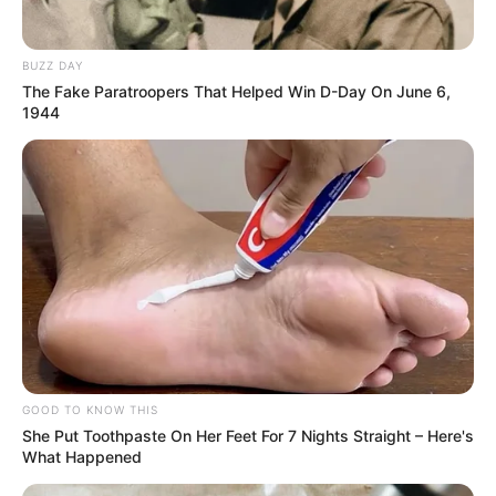
BUZZ DAY
The Fake Paratroopers That Helped Win D-Day On June 6,
1944
GOOD TO KNOW THIS
She Put Toothpaste On Her Feet For 7 Nights Straight – Here's
What Happened