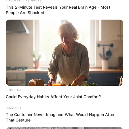
πραγματοποιήθηκαν στο ίδιο χρονικό
TIPS AND LIFE HACKS
This 2-Minute Test Reveals Your Real Brain Age - Most
διάστημα.
People Are Shocked!
Τα νούμερα αυτά αναδεικνύουν για μια ακόμη
φορά τον καθοριστικό ρόλο που
διαδραματίζει το Λιμενικό Σώμα στην
προστασία της υγείας κατοίκων και
επισκεπτών των απομακρυσμένων νησιών —
ρόλος που γίνεται ακόμα πιο απαιτητικός
κατά τους καλοκαιρινούς μήνες, με την
αύξηση της τουριστικής κίνησης.
JOINT CARE
Could Everyday Habits Affect Your Joint Comfort?
Περισσότερα νέα από την Εύβοια
BUZZ DAY
Βαρύ πένθος στην Εύβοια για αγαπημένο
The Customer Never Imagined What Would Happen After
That Gesture.
καθηγητή