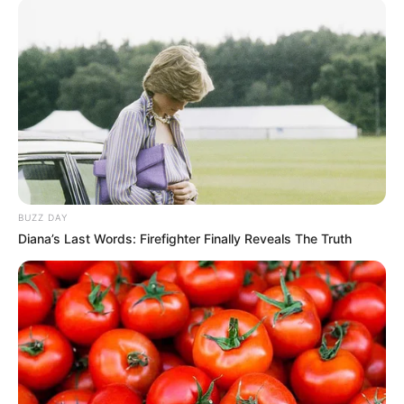
TAGS
ΕΥΒΟΙΑ
BUZZ DAY
Diana’s Last Words: Firefighter Finally Reveals The Truth