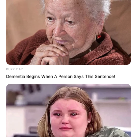
BUZZ DAY
Dementia Begins When A Person Says This Sentence!