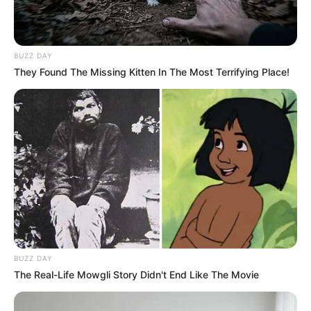
BUZZ DAY
They Found The Missing Kitten In The Most Terrifying Place!
BUZZ DAY
The Real-Life Mowgli Story Didn't End Like The Movie