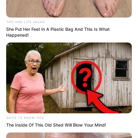
TIPS AND LIFE HACKS
She Put Her Feet In A Plastic Bag And This Is What
Happened!
GOOD TO KNOW THIS
The Inside Of This Old Shed Will Blow Your Mind!