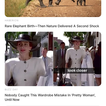
HABERION
Rare Elephant Birth—Then Nature Delivered A Second Shock
BUZZ DAY
Nobody Caught This Wardrobe Mistake In 'Pretty Woman',
Until Now