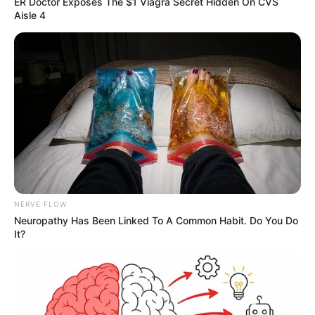
ER Doctor Exposes The $1 Viagra Secret Hidden On CVS
Aisle 4
NERVE FLOW
Neuropathy Has Been Linked To A Common Habit. Do You Do
It?