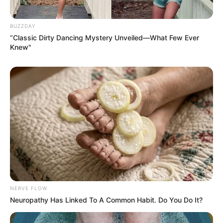
BUZZDAY
“Classic Dirty Dancing Mystery Unveiled—What Few Ever
Knew"
NERVE FLOW
TAGS
Neuropathy Has Linked To A Common Habit. Do You Do It?
ΑΛΙΒΕΡΙ ΝΕΑ