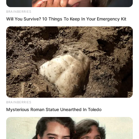
BRAINBERRIES
Περισσότερα νέα από την Εύβοια
Will You Survive? 10 Things To Keep In Your Emergency Kit
Βαρύ πένθος στην Εύβοια για αγαπημένο
καθηγητή
Την λένε «Κυκλάδες χωρίς πλοίο» και είναι 1
ώρα από Χαλκίδα – Υπερβολή ή όχι;
Θλίψη στην Εύβοια για γυναίκα
Ακολουθήστε το evianews.com στο
Google
News
BRAINBERRIES
Mysterious Roman Statue Unearthed In Toledo
ΤΑ ΠΙΟ ΔΗΜΟΦΙΛΗ