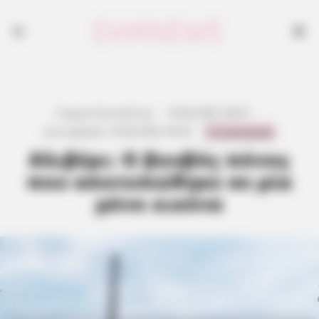
Γιώργος Κουτσελίνης
·
18.06.2026, 08:47
·
0 Comments
Last updated:
18.06.2026, 09:32
·
Αλιβέρι: Ο βουβός πόνος
που αποτυπώθηκε σε μία
μόνο εικόνα