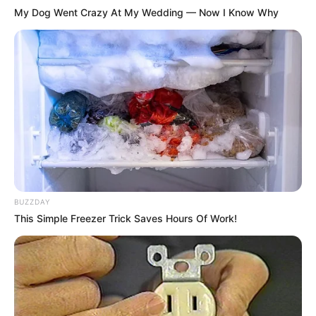
My Dog Went Crazy At My Wedding — Now I Know Why
BUZZDAY
This Simple Freezer Trick Saves Hours Of Work!