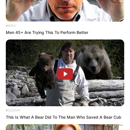
MEDVI
Men 45+ Are Trying This To Perform Better
BUZZDAY
This Is What A Bear Did To The Man Who Saved A Bear Cub