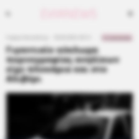
0 Comments
Γιώργος Κουτσελίνης
·
30.06.2023, 00:13
·
·
Γιγαντιαίο κύκλωμα
πορνογραφίας ανηλίκων
είχε πλοκάμια και στο
Αλιβέρι