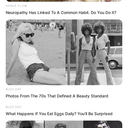
NERVE FLOW
Τα γραφικά σοκάκια της Σέτας με τα
Neuropathy Has Linked To A Common Habit. Do You Do It?
παραδοσιακά πέτρινα σπίτια και τις
ανθισμένες αυλές αποπνέουν μια αίσθηση
γαλήνης και παράδοσης που σε ταξιδεύει στο
παρελθόν.
Οι ξύλινες πόρτες και τα μπαλκόνια των
σπιτιών, στολισμένα με λουλούδια,
αναδεικνύουν τη φροντίδα των κατοίκων και
την αγάπη τους για το χωριό.
BUZZ DAY
Photos From The 70s That Defined A Beauty Standard
BUZZ DAY
What Happens If You Eat Eggs Daily? You'll Be Surprised