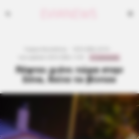
Γιώργος Κουτσελίνης
·
19.01.2026, 22:10
·
0 Comments
Last updated:
20.01.2026, 11:55
·
Πέφτει χιόνι τώρα στην
Σέτα, δείτε το βίντεο