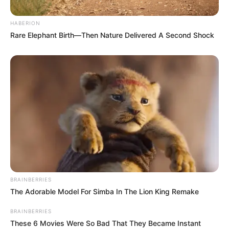
HABERION
Rare Elephant Birth—Then Nature Delivered A Second Shock
ΤΑΥΤΟΤΗΤΑ ΚΑΙ ΕΠΙΚΟΙΝΩΝΙΑ
ΟΡΟΙ ΧΡΗΣΗΣ
BRAINBERRIES
The Adorable Model For Simba In The Lion King Remake
BRAINBERRIES
© 2025 EVIANEWS του Γιώργου Κουτσελίνη
These 6 Movies Were So Bad That They Became Instant