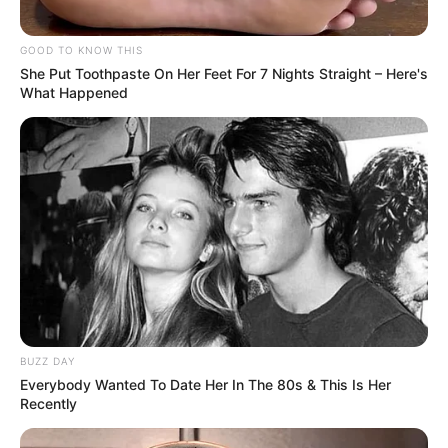
GOOD TO KNOW THIS
She Put Toothpaste On Her Feet For 7 Nights Straight – Here's
What Happened
BUZZ DAY
Everybody Wanted To Date Her In The 80s & This Is Her
Recently