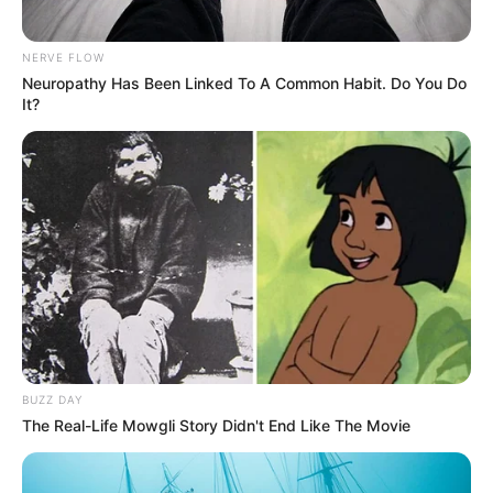
NERVE FLOW
Neuropathy Has Been Linked To A Common Habit. Do You Do
It?
BUZZ DAY
The Real-Life Mowgli Story Didn't End Like The Movie