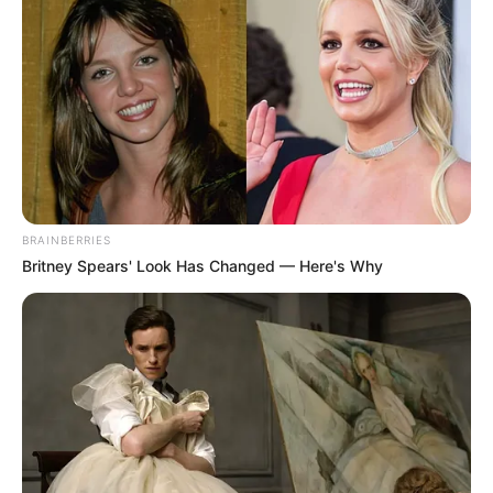
τη διενέργεια της νεκροψίας – νεκροτομής, η
οποία θα πραγματοποιηθεί τις επόμενες
ώρες.
BRAINBERRIES
Britney Spears' Look Has Changed — Here's Why
Ήταν για μέρες νεκρός στο σπίτι του στην
Κύμη