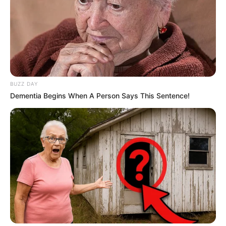
BUZZ DAY
Dementia Begins When A Person Says This Sentence!