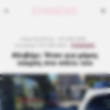
Γιώργος Κουτσελίνης
·
9.01.2026, 08:58
·
0 Comments
Last updated:
10.01.2026, 09:04
·
Αλιβέρι: Ήταν για μέρες
νεκρός στο σπίτι του