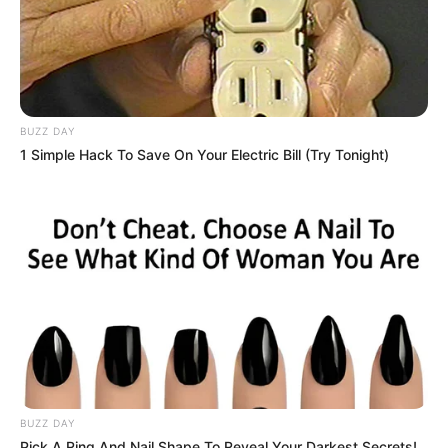
BUZZ DAY
1 Simple Hack To Save On Your Electric Bill (Try Tonight)
BUZZ DAY
Pick A Ring And Nail Shape To Reveal Your Darkest Secrets!