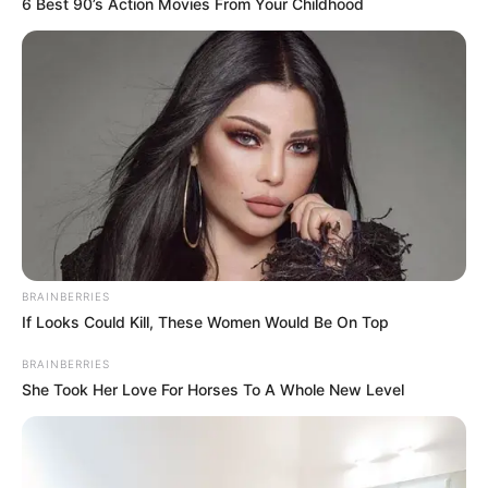
6 Best 90’s Action Movies From Your Childhood
δίκτυο ηλεκτροδότησης.
Ισχυροί άνεμοι, συνεχείς βροχοπτώσεις και
πτώσεις δέντρων σε γραμμές μεταφοράς
οδήγησαν σε εκτεταμένες διακοπές.
Τα συνεργεία του ΔΕΔΔΗΕ προσπαθούν να
προσεγγίσουν τα σημεία των βλαβών, όμως η
ένταση των φαινομένων καθυστερεί τις
εργασίες.
BRAINBERRIES
If Looks Could Kill, These Women Would Be On Top
BRAINBERRIES
She Took Her Love For Horses To A Whole New Level