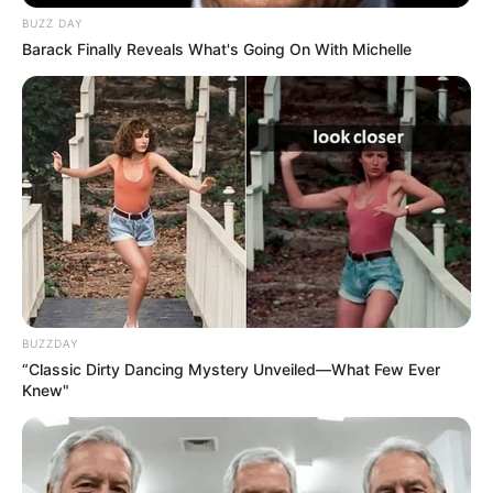
BUZZ DAY
Barack Finally Reveals What's Going On With Michelle
ΤΑΥΤΟΤΗΤΑ ΚΑΙ ΕΠΙΚΟΙΝΩΝΙΑ
ΟΡΟΙ ΧΡΗΣΗΣ
BUZZDAY
“Classic Dirty Dancing Mystery Unveiled—What Few Ever
Knew"
© 2025 EVIANEWS του Γιώργου Κουτσελίνη