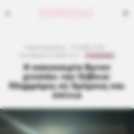
Γιώργος Κουτσελίνης
·
5.12.2025, 12:53
·
0 Comments
Last updated:
6.12.2025, 12:11
·
Η κακοκαιρία Byron
χτυπάει την Εύβοια:
Πλημμύρες σε δρόμους και
σπίτια