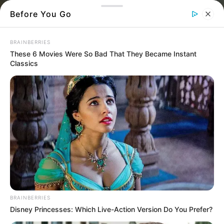
Before You Go
BRAINBERRIES
These 6 Movies Were So Bad That They Became Instant
Classics
Κύμη
Ένα μυστήριο που ψάχνουν για να το
λύσουν αλλά η κατάσταση δυσκολεύει
αφού παραμένει άφαντος ο δράστης
Ένα σοβαρό περιστατικό έγινε στη χερσαία
BRAINBERRIES
ζώνη του λιμανιού της
Κύμης
. Κατά την
Disney Princesses: Which Live-Action Version Do You Prefer?
διάρκεια ελέγχων είδαν κάτι σε ένα