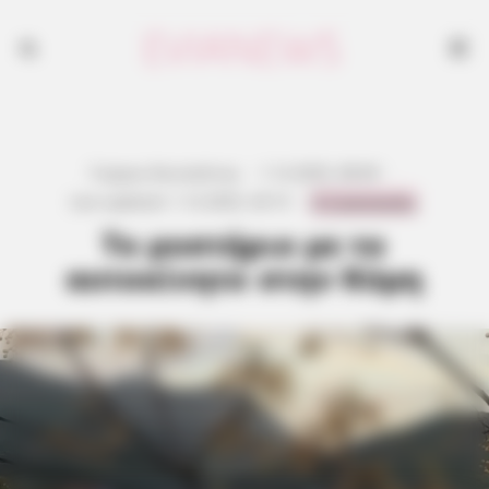
Γιώργος Κουτσελίνης
·
1.12.2025, 08:49
·
0 Comments
Last updated:
1.12.2025, 20:13
·
Το μυστήριο με το
αυτοκίνητο στην Κύμη