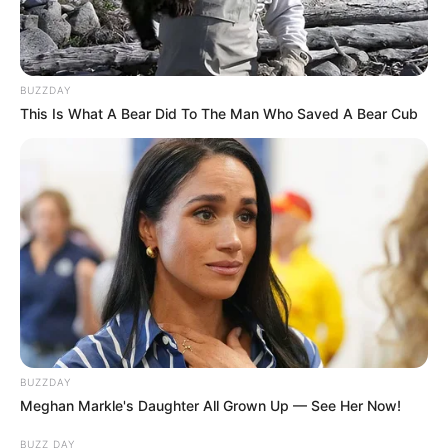
BUZZDAY
This Is What A Bear Did To The Man Who Saved A Bear Cub
BUZZDAY
Meghan Markle's Daughter All Grown Up — See Her Now!
BUZZ DAY