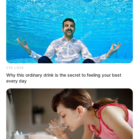
ώρα από Χαλκίδα – Υπερβολή ή όχι;
Θλίψη στην Εύβοια για γυναίκα
Ακολουθήστε το evianews.com στο
Google
News
ΤΑ ΠΙΟ ΔΗΜΟΦΙΛΗ
CTA LOVE
Why this ordinary drink is the secret to feeling your best
every day