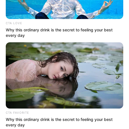
καθηγητή
Την λένε «Κυκλάδες χωρίς πλοίο» και είναι 1
CTA LOVE
ώρα από Χαλκίδα – Υπερβολή ή όχι;
Why this ordinary drink is the secret to feeling your best
every day
Θλίψη στην Εύβοια για γυναίκα
Ακολουθήστε το evianews.com στο
Google
News
ΤΑ ΠΙΟ ΔΗΜΟΦΙΛΗ
CTA FAVORITE
Why this ordinary drink is the secret to feeling your best
every day