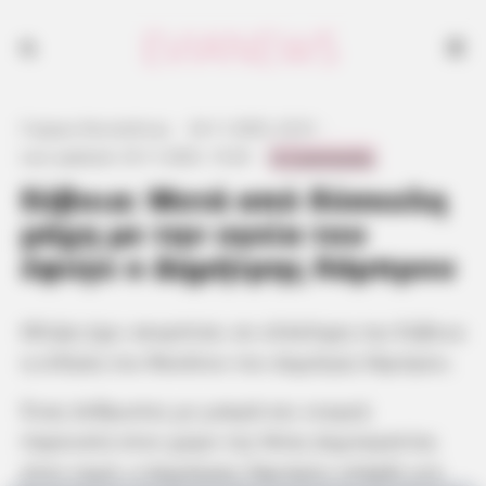
Γιώργος Κουτσελίνης
·
24.11.2025, 23:31
·
0 Comments
Last updated:
25.11.2025, 15:20
·
Εύβοια: Μετά από δύσκολη
μάχη με την υγεία του
έφυγε ο Δημήτρης Λάμπρου
Θλίψη έχει σκορπίσει σε ολόκληρη την Εύβοια
η είδηση του θανάτου του Δημήτρη Λάμπρου.
Ένας άνθρωπος με μακρά και ενεργή
παρουσία στον χώρο της Νέας Δημοκρατίας
στον νομό, ο Δημήτρης Λάμπρου υπήρξε για