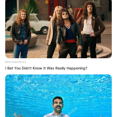
BRAINBERRIES
I Bet You Didn't Know It Was Really Happening?
Περισσότερα νέα από την Εύβοια
Βαρύ πένθος στην Εύβοια για αγαπημένο