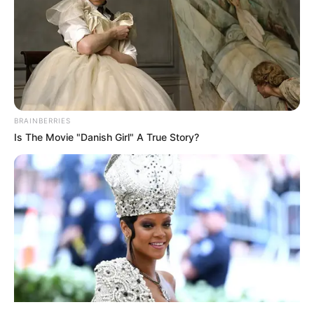
BRAINBERRIES
ΤΑΥΤΟΤΗΤΑ ΚΑΙ ΕΠΙΚΟΙΝΩΝΙΑ
ΟΡΟΙ ΧΡΗΣΗΣ
Is The Movie "Danish Girl" A True Story?
© 2025 EVIANEWS του Γιώργου Κουτσελίνη