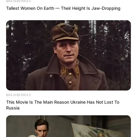
BRAINBERRIES
Tallest Women On Earth — Their Height Is Jaw-Dropping
BRAINBERRIES
This Movie Is The Main Reason Ukraine Has Not Lost To
TAGS
Russia
ΕΥΒΟΙΑ