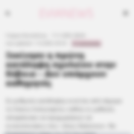
Γιώργος Κουτσελίνης
·
7.11.2025, 08:44
·
0 Comments
Last updated:
1.12.2025, 00:16
·
Ξεκίνησε η πρώτη
κατάληψη σχολείου στην
Εύβοια – Δεν υπάρχουν
καθηγητές
Σε ρυθμούς κατάληψης κινείται από σήμερα
το Λύκειο Αυλωναρίου, καθώς οι μαθητές
αποφάσισαν να προχωρήσουν σε
κινητοποιήσεις που –όπως δηλώνουν– θα