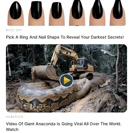
Περισσότερα νέα από την Εύβοια
Βαρύ πένθος στην Εύβοια για αγαπημένο
BUZZ DAY
καθηγητή
Pick A Ring And Nail Shape To Reveal Your Darkest Secrets!
Την λένε «Κυκλάδες χωρίς πλοίο» και είναι 1
ώρα από Χαλκίδα – Υπερβολή ή όχι;
Θλίψη στην Εύβοια για γυναίκα
Ακολουθήστε το evianews.com στο
Google
News
ΤΑ ΠΙΟ ΔΗΜΟΦΙΛΗ
HABERION
Video Of Giant Anaconda Is Going Viral All Over The World.
Watch