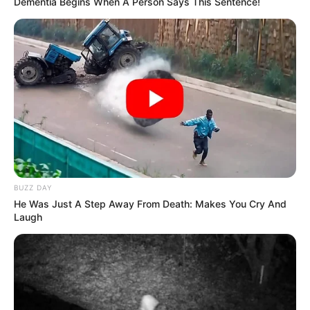
Dementia Begins When A Person Says This Sentence!
BUZZ DAY
He Was Just A Step Away From Death: Makes You Cry And
Laugh