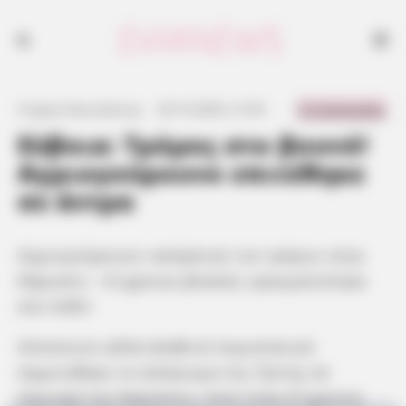
0 Comments
Γιώργος Κουτσελίνης
·
29.10.2025, 21:03
·
·
Εύβοια: Τρόμος στο βουνό!
Αγριογούρουνο επιτέθηκε
σε άντρα
Αγριογούρουνο «σκόρπισε τον τρόμο» στην
Κάρυστο – 61χρονος βοσκός τραυματίστηκε
στο πόδι!
Απίστευτο αλλά αληθινό περιστατικό
σημειώθηκε το απόγευμα της Τρίτης σε
περιοχή της Καρύστου, όταν ένας 61χρονος