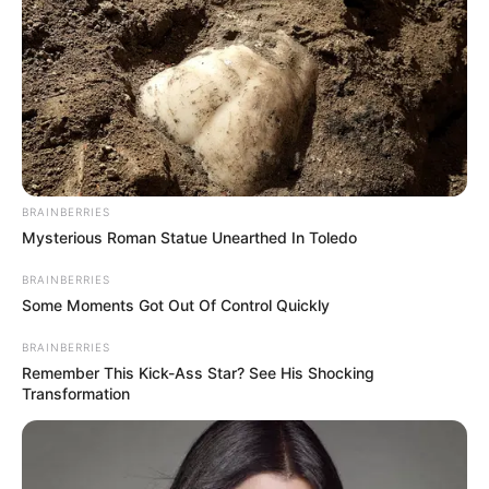
Πατήστε στον player για να ακούσετε ζωντανά
τον Γιώργο Κουτελίνη στον Πτήση 103,2 fm
BRAINBERRIES
Mysterious Roman Statue Unearthed In Toledo
BRAINBERRIES
Some Moments Got Out Of Control Quickly
BRAINBERRIES
Remember This Kick-Ass Star? See His Shocking
Transformation