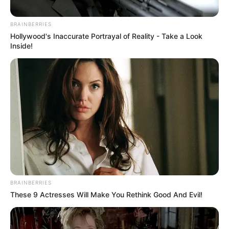
BRAINBERRIES
Hollywood's Inaccurate Portrayal of Reality - Take a Look
Inside!
BRAINBERRIES
These 9 Actresses Will Make You Rethink Good And Evil!
TAGS
ΕΥΒΟΙΑ