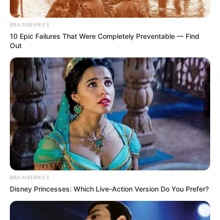
BRAINBERRIES
10 Epic Failures That Were Completely Preventable — Find
Out
BRAINBERRIES
Disney Princesses: Which Live-Action Version Do You Prefer?