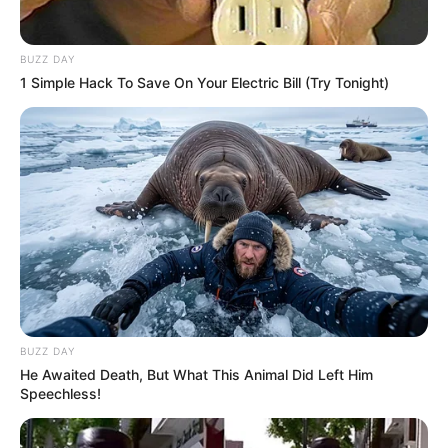
BUZZ DAY
1 Simple Hack To Save On Your Electric Bill (Try Tonight)
BUZZ DAY
He Awaited Death, But What This Animal Did Left Him
Speechless!