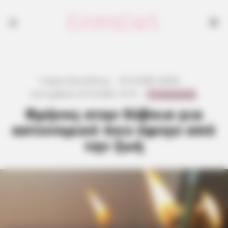
Γιώργος Κουτσελίνης
·
25.10.2025, 00:56
·
0 Comments
Last updated:
25.10.2025, 10:15
·
Θρήνος στην Εύβοια για
αστυνομικό που έφυγε από
την ζωή