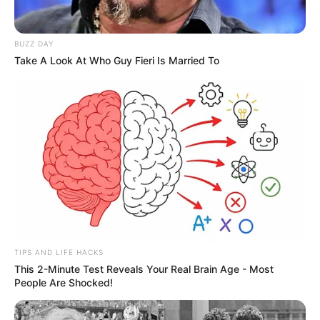
ώρα από Χαλκίδα – Υπερβολή ή όχι;
Θλίψη στην Εύβοια για γυναίκα
BUZZ DAY
Take A Look At Who Guy Fieri Is Married To
Ακολουθήστε το evianews.com στο
Google
News
ΤΑ ΠΙΟ ΔΗΜΟΦΙΛΗ
TIPS AND LIFE HACKS
This 2-Minute Test Reveals Your Real Brain Age - Most
People Are Shocked!