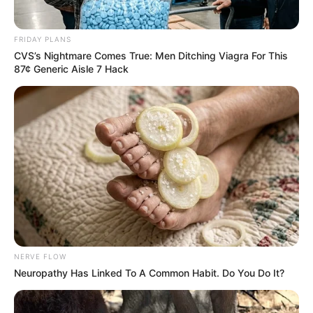
Βαρύ πένθος στην Εύβοια για αγαπημένο
καθηγητή
FRIDAY PLANS
CVS’s Nightmare Comes True: Men Ditching Viagra For This
Την λένε «Κυκλάδες χωρίς πλοίο» και είναι 1
87¢ Generic Aisle 7 Hack
ώρα από Χαλκίδα – Υπερβολή ή όχι;
Θλίψη στην Εύβοια για γυναίκα
Ακολουθήστε το evianews.com στο
Google
News
ΤΑ ΠΙΟ ΔΗΜΟΦΙΛΗ
NERVE FLOW
Neuropathy Has Linked To A Common Habit. Do You Do It?