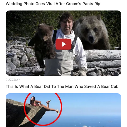
Wedding Photo Goes Viral After Groom's Pants Rip!
BUZZDAY
This Is What A Bear Did To The Man Who Saved A Bear Cub