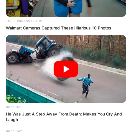
THE BUSINESS LEADS
Walmart Cameras Captured These Hilarious 10 Photos.
BUZZDAY
He Was Just A Step Away From Death: Makes You Cry And
Laugh
BUZZ DAY