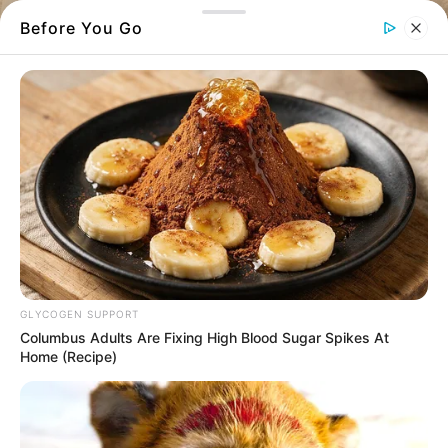
Before You Go
Χωριό της Εύβοιας
Ανείπωτη τραγωδία στη Νότια Εύβοια –
Νεκρή η 53χρονη μετά τον φρικτό
GLYCOGEN SUPPORT
ξυλοδαρμό της
Columbus Adults Are Fixing High Blood Sugar Spikes At
Home (Recipe)