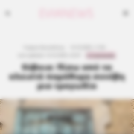
Γιώργος Κουτσελίνης
·
14.10.2025, 11:56
·
0 Comments
Last updated:
14.10.2025, 23:47
·
Εύβοια: Πίσω από τα
κλειστά παράθυρα συνέβη
μια τραγωδία