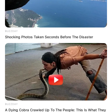
BUZZDAY
Shocking Photos Taken Seconds Before The Disaster
BUZZDAY
A Dying Cobra Crawled Up To The People: This Is What They