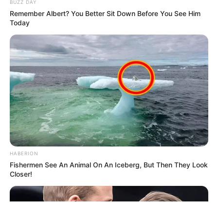
BUZZ DAY
Remember Albert? You Better Sit Down Before You See Him
Today
ΤΑΥΤΟΤΗΤΑ ΚΑΙ ΕΠΙΚΟΙΝΩΝΙΑ
ΟΡΟΙ ΧΡΗΣΗΣ
HABERION
Fishermen See An Animal On An Iceberg, But Then They Look
© 2025 EVIANEWS του Γιώργου Κουτσελίνη
Closer!