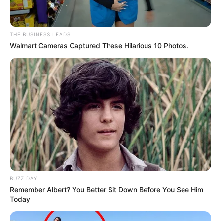
THE BUSINESS LEADS
Walmart Cameras Captured These Hilarious 10 Photos.
BUZZ DAY
Remember Albert? You Better Sit Down Before You See Him
Today