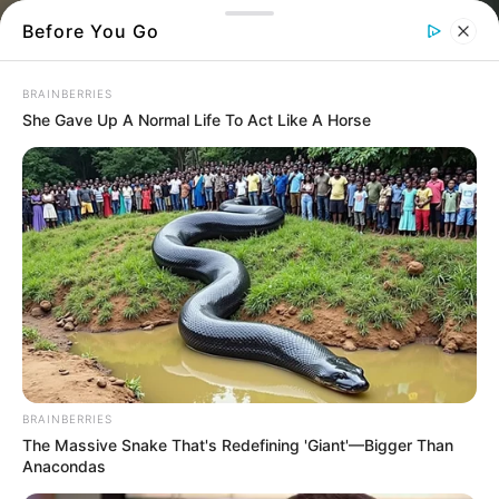
Before You Go
BRAINBERRIES
She Gave Up A Normal Life To Act Like A Horse
Σε αυξημένη ετοιμότητα βρίσκονται οι Αρχές
στην Εύβοια, καθώς αναμένεται η έλευση
έντονης κακοκαιρίας τις επόμενες ώρες.
BRAINBERRIES
Σύμφωνα με τις προγνώσεις, προβλέπονται
The Massive Snake That's Redefining 'Giant'—Bigger Than
ισχυρές βροχές και καταιγίδες, με πιθανή
Anacondas
έντονη κεραυνική δραστηριότητα και