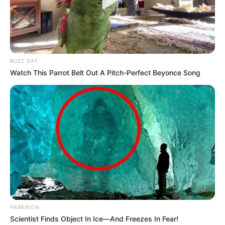
BUZZ DAY
Watch This Parrot Belt Out A Pitch-Perfect Beyonce Song
ΤΑΥΤΟΤΗΤΑ ΚΑΙ ΕΠΙΚΟΙΝΩΝΙΑ
ΟΡΟΙ ΧΡΗΣΗΣ
HABERION
© 2025 EVIANEWS του Γιώργου Κουτσελίνη
Scientist Finds Object In Ice—And Freezes In Fear!