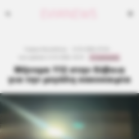
Γιώργος Κουτσελίνης
·
21.01.2026, 07:24
·
0 Comments
Last updated:
21.01.2026, 18:19
·
Μήνυμα 112 στην Εύβοια
για την μεγάλη κακοκαιρία