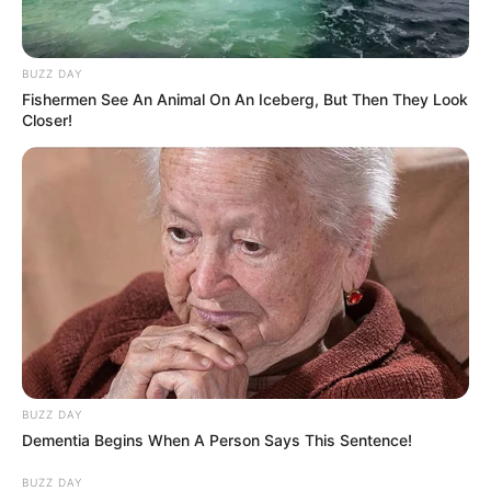
BUZZ DAY
Fishermen See An Animal On An Iceberg, But Then They Look
Closer!
BUZZ DAY
Dementia Begins When A Person Says This Sentence!
BUZZ DAY