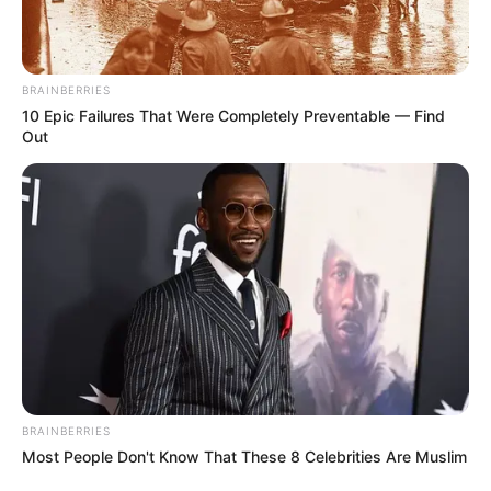
BRAINBERRIES
10 Epic Failures That Were Completely Preventable — Find
Out
Ανάμεσα στις περιοχές που βρίσκονται στο
επίκεντρο της κακοκαιρίας είναι και η Εύβοια,
όπου προβλέπονται έντονα και επικίνδυνα
φαινόμενα, σύμφωνα με την ΕΜΥ και το
ΜΕΤΕΟ του Εθνικού Αστεροσκοπείου Αθηνών.
Η Εύβοια αναμένεται να δεχθεί ισχυρές
βροχές και καταιγίδες κυρίως από τις
BRAINBERRIES
απογευματινές ώρες της Τετάρτης (21/1), με
Most People Don't Know That These 8 Celebrities Are Muslim
τα φαινόμενα να εντείνονται σταδιακά και να