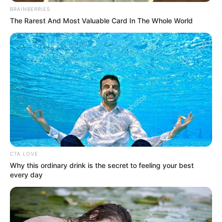
καθηγητή
BRAINBERRIES
The Rarest And Most Valuable Card In The Whole World
Την λένε «Κυκλάδες χωρίς πλοίο» και είναι 1
ώρα από Χαλκίδα – Υπερβολή ή όχι;
Θλίψη στην Εύβοια για γυναίκα
Ακολουθήστε το evianews.com στο
Google
News
ΤΑ ΠΙΟ ΔΗΜΟΦΙΛΗ
CTA LOVE
Why this ordinary drink is the secret to feeling your best
every day