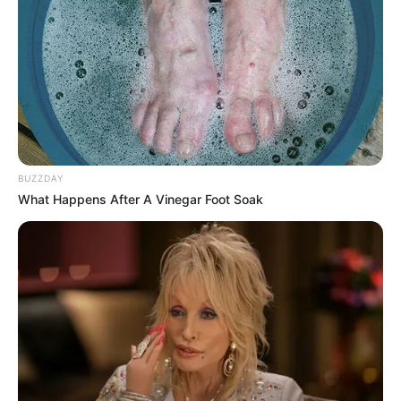
BUZZDAY
What Happens After A Vinegar Foot Soak