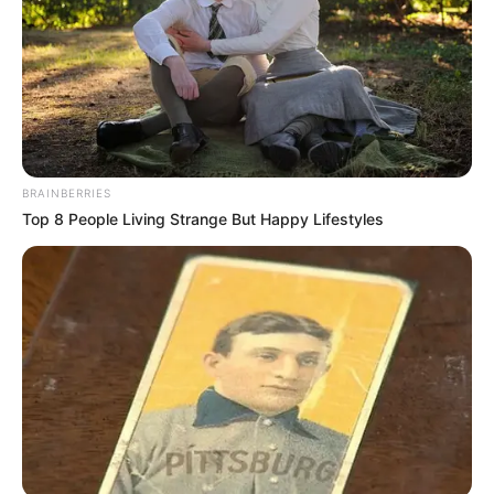
λόγω αγγούρι θεωρείται ένα από τα
εκλεκτότερα εδέσματα στην Ασία (ειδικά στην
Κίνα και στην Ιαπωνία), με σχεδόν 1.250 είδη
να συναντώνται σήμερα σε όλο τον κόσμο – το
ιαπωνικό ολοθούριο (namako) θεωρείται το
ποιοτικότερο, με την τιμή του συχνά να
BRAINBERRIES
αγγίζει ή να ξεπερνά και τα $3.500/κιλό.
Top 8 People Living Strange But Happy Lifestyles
Περιττό να αναφέρουμε πως βρίσκεται στο
μενού των πιο γκουρμέ εστιατορίων της
Ασίας αλλά και σε επιλεγμένα (κινέζικα
κυρίως) ντελικατέσεν.
Περισσότερα νέα από την Εύβοια
Βαρύ πένθος στην Εύβοια για αγαπημένο