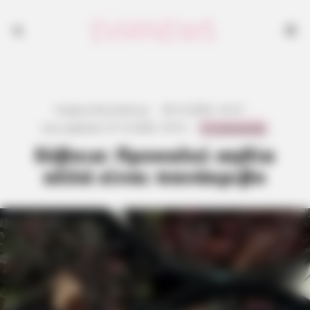
Γιώργος Κουτσελίνης
·
28.12.2025, 14:12
·
0 Comments
Last updated:
27.12.2025, 18:12
·
Εύβοια: Προκαλεί αηδία
αλλά είναι πανάκριβο