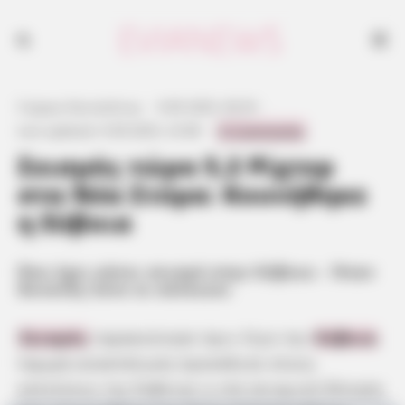
Που έχει κάνει σεισμό στην Εύβοια - Ήταν δυνατός λένε οι κάτοικοι. Η
πρώτη καταγραφή του Γεωδυναμικού κάνει λόγο για δόνηση άνω των 5
Ρίχτερ στα ανοιχτά των Νέων Στύρων, στην Εύβοια.
Γιώργος Κουτσελίνης
·
9.09.2025, 00:35
·
0 Comments
Last updated:
9.09.2025, 23:08
·
Σεισμός τώρα 5,2 Ρίχτερ
στα Νέα Στύρα: Κουνήθηκε
η Εύβοια
Που έχει κάνει σεισμό στην Εύβοια – Ήταν
δυνατός λένε οι κάτοικοι
Σεισμός
ταρακούνησε πριν λίγο την
Εύβοια
.
Ισχυρή αναστάτωση προκάλεσε στους
κατοίκους της Εύβοιας η νέα σεισμική δόνηση