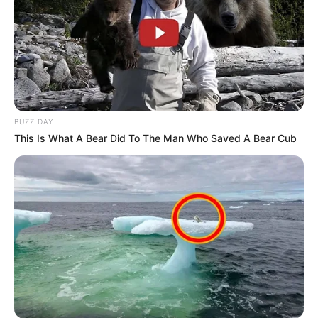
BUZZ DAY
This Is What A Bear Did To The Man Who Saved A Bear Cub