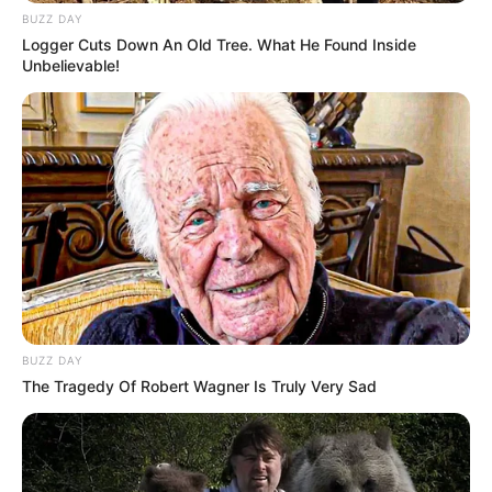
BUZZ DAY
Logger Cuts Down An Old Tree. What He Found Inside
Unbelievable!
BUZZ DAY
The Tragedy Of Robert Wagner Is Truly Very Sad