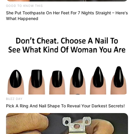
GOOD TO KNOW THIS
Την λένε «Κυκλάδες χωρίς πλοίο» και είναι 1
She Put Toothpaste On Her Feet For 7 Nights Straight – Here's
ώρα από Χαλκίδα – Υπερβολή ή όχι;
What Happened
Θλίψη στην Εύβοια για γυναίκα
Ακολουθήστε το evianews.com στο
Google
News
ΤΑ ΠΙΟ ΔΗΜΟΦΙΛΗ
BUZZ DAY
Pick A Ring And Nail Shape To Reveal Your Darkest Secrets!