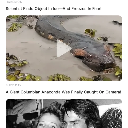
HABERION
Scientist Finds Object In Ice—And Freezes In Fear!
BUZZ DAY
A Giant Columbian Anaconda Was Finally Caught On Camera!