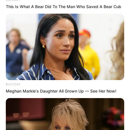
This Is What A Bear Did To The Man Who Saved A Bear Cub
BUZZDAY
Meghan Markle's Daughter All Grown Up — See Her Now!