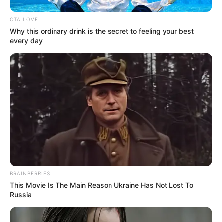
καθηγητή
CTA LOVE
Την λένε «Κυκλάδες χωρίς πλοίο» και είναι 1
Why this ordinary drink is the secret to feeling your best
ώρα από Χαλκίδα – Υπερβολή ή όχι;
every day
Θλίψη στην Εύβοια για γυναίκα
Ακολουθήστε το evianews.com στο
Google
News
ΤΑ ΠΙΟ ΔΗΜΟΦΙΛΗ
BRAINBERRIES
This Movie Is The Main Reason Ukraine Has Not Lost To
Russia