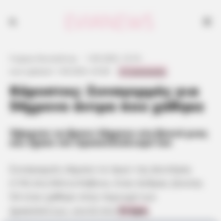
54χρονος αποπροσανατολίστηκε και κάλεσε το 112 – Συναγερμός στην
Πυροσβεστική.
Γιώργος Κουτσελίνης
·
1.09.2025, 15:19
·
0 Comments
Last updated:
1.09.2025, 20:58
·
Κάρυστος: Συναγερμός για
54χρονο άντρα που χάθηκε
Έψαχναν να βρουν 54χρονο στο βουνό μιας
και έχασε τον προσανατολισμό του
Συναγερμός σήμανε το πρωί της Δευτέρας
(1/9) στη Νότια Εύβοια, όταν άνδρας ηλικίας
54 ετών χάθηκε στην περιοχή των
Δρακόσπιτων, κοντά στα
Στύρα
.