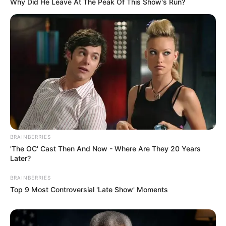
Why Did He Leave At The Peak Of This Show's Run?
BRAINBERRIES
'The OC' Cast Then And Now - Where Are They 20 Years
Later?
BRAINBERRIES
Top 9 Most Controversial 'Late Show' Moments