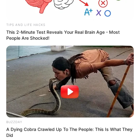
TAGS
ΑΛΙΒΕΡΙ ΝΕΑ
ΚΑΨΙΜΟ ΞΕΡΩΝ ΧΟΡΤΩΝ
TIPS AND LIFE HACKS
ΚΥΜΗ ΝΕΑ
ΦΩΤΙΑ ΕΥΒΟΙΑ ΤΩΡΑ
This 2-Minute Test Reveals Your Real Brain Age - Most
People Are Shocked!
ΤΑΥΤΟΤΗΤΑ ΚΑΙ ΕΠΙΚΟΙΝΩΝΙΑ
ΟΡΟΙ ΧΡΗΣΗΣ
BUZZDAY
A Dying Cobra Crawled Up To The People: This Is What They
Did