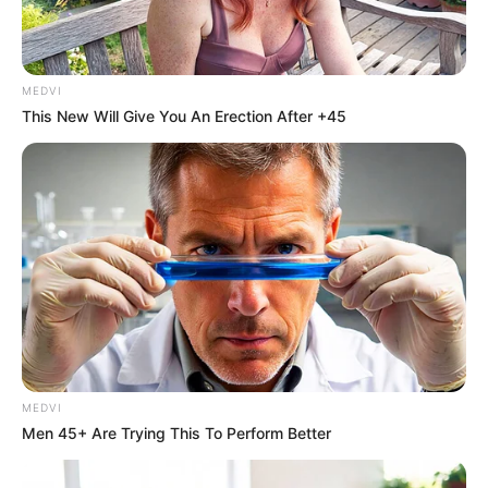
MEDVI
This New Will Give You An Erection After +45
MEDVI
Men 45+ Are Trying This To Perform Better