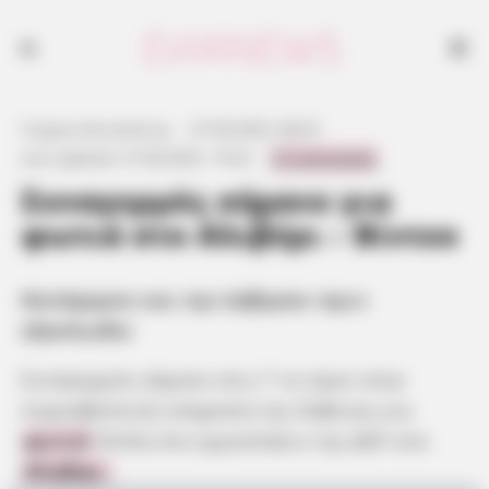
Κατάφεραν και την έσβησαν πριν εξαπλωθεί
Γιώργος Κουτσελίνης
·
27.08.2025, 08:35
·
0 Comments
Last updated:
27.08.2025, 19:32
·
Συναγερμός σήμανε για
φωτιά στο Αλιβέρι – Βίντεο
Κατάφεραν και την έσβησαν πριν
εξαπλωθεί
Συναγερμός σήμανε στις 7 το πρωί στην
πυροσβεστική υπηρεσία της Εύβοιας για
φωτιά
δίπλα στο εργοστάσιο της ΔΕΗ στο
Αλιβέρι.