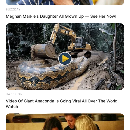
BUZZDAY
Meghan Markle's Daughter All Grown Up — See Her Now!
HABERION
Video Of Giant Anaconda Is Going Viral All Over The World.
Watch