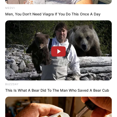
MEDVI
Men, You Don't Need Viagra If You Do This Once A Day
BUZZDAY
This Is What A Bear Did To The Man Who Saved A Bear Cub
TAGS
ΚΑΡΥΣΤΟΣ
ΣΠΙΤΙ
ΦΩΤΙΑ ΕΥΒΟΙΑ ΤΩΡΑ