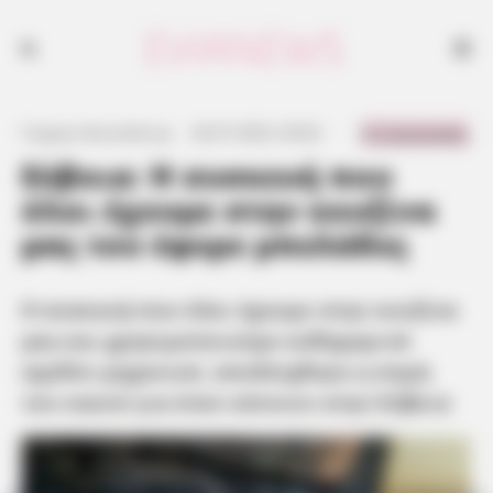
Η συσκευή που όλοι έχουμε στην κουζίνα μας και χρησιμοποιούμε
καθημερινά σχεδόν μηχανικά, αποδείχθηκε η πηγή του κακού για έναν
κάτοικο στην Εύβοια
0 Comments
Γιώργος Κουτσελίνης
·
20.07.2025, 04:02
·
·
Εύβοια: Η συσκευή που
όλοι έχουμε στην κουζίνα
μας του έφερε μπελάδες
Η συσκευή που όλοι έχουμε στην κουζίνα
μας και χρησιμοποιούμε καθημερινά
σχεδόν μηχανικά, αποδείχθηκε η πηγή
του κακού για έναν κάτοικο στην Εύβοια