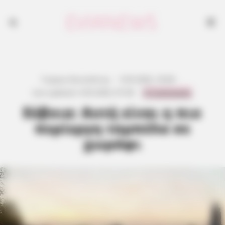
Γιώργος Κουτσελίνης
·
5.05.2026, 18:38
·
0 Comments
Last updated:
4.05.2026, 07:38
·
Εύβοια: Αυτή είναι η πιο
περίεργη ταμπέλα σε
χωράφι