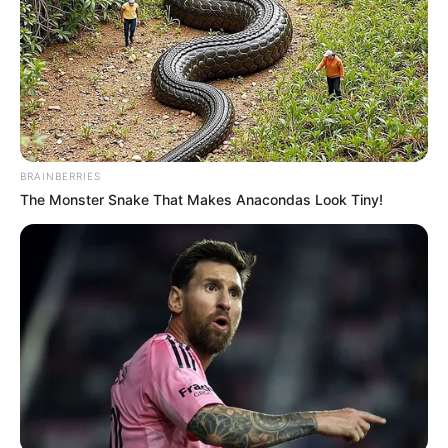
Αν ποτέ αναρωτήθηκες πού κρύβεται η
γαλήνη, να ξέρεις πως είναι κάποια
χιλιόμετρα μετά το Αλιβέρι.
Αν ψάχνεις εκείνο το μέρος που ο χρόνος
σταματά και η θάλασσα ψιθυρίζει τα μυστικά
BRAINBERRIES
του Αιγαίου, τότε βρες την ταμπέλα που λέει
The Monster Snake That Makes Anacondas Look Tiny!
“Κορασίδα”.
Ο δρόμος σε πάει ψηλά, πάνω από την
Αχλαδερή.
Μετά από αυτό το χωριό, ξεκινά το ταξίδι σου
και είναι σαν να πετάς με αεροπλάνο από την
υπέροχη θέα που θα συναντήσεις.
Το βλέμμα ανοίγει, το Αιγαίο λάμπει σαν