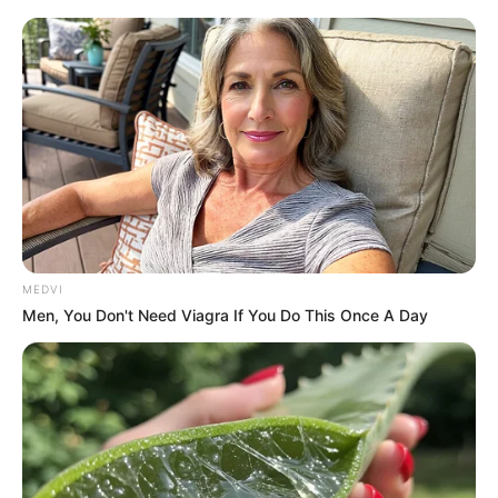
MEDVI
Men, You Don't Need Viagra If You Do This Once A Day