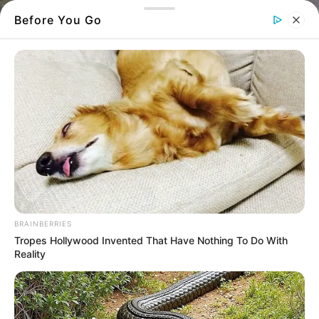
Before You Go
Χαράλαμπος Πολύζος
BRAINBERRIES
Αυτή την παραλία θα την ερωτευτείς και
Tropes Hollywood Invented That Have Nothing To Do With
Reality
δεν θα την βγάλεις ποτέ από το μυαλό σου
Μια
παραλία
στην Εύβοια που δεν θα την
ξεχάσεις ποτέ.