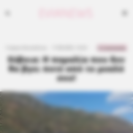
0 Comments
Γιώργος Κουτσελίνης
·
17.08.2025, 14:24
·
·
Εύβοια: Η παραλία που δεν
θα βγει ποτέ από το μυαλό
σου!