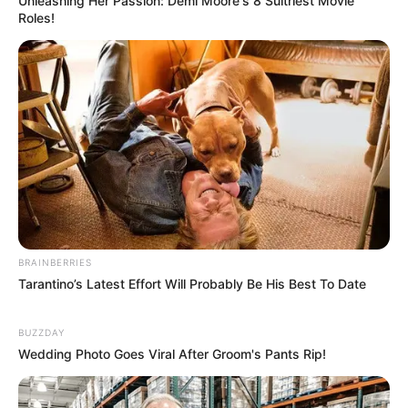
Unleashing Her Passion: Demi Moore's 8 Sultriest Movie
Roles!
BRAINBERRIES
Tarantino’s Latest Effort Will Probably Be His Best To Date
BUZZDAY
Wedding Photo Goes Viral After Groom's Pants Rip!