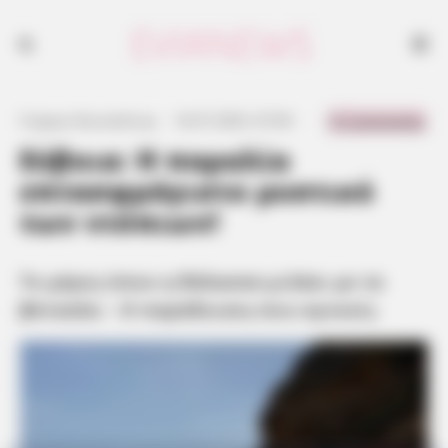
Το μέρος όπου η θάλασσα μιλάει με τα βότσαλα – Ο παράδεισος που
αγνοείς
0 Comments
Γιώργος Κουτσελίνης
·
16.07.2025, 07:00
·
·
Εύβοια: Η παραλία
επτασφράγιστο μυστικό
των ντόπιων!
Το μέρος όπου η θάλασσα μιλάει με τα
βότσαλα – Ο παράδεισος που αγνοείς