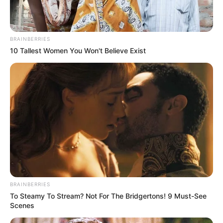
BRAINBERRIES
10 Tallest Women You Won't Believe Exist
BRAINBERRIES
To Steamy To Stream? Not For The Bridgertons! 9 Must-See
Scenes
TAGS
ΑΓΙΟΣ ΜΕΡΚΟΥΡΙΟΣ
ΕΥΒΟΙΑ