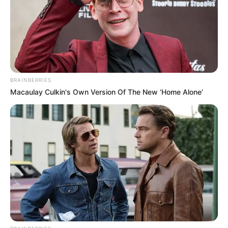
ακουμπάει τον ορίζοντα σαν όνειρο.
Τα βράχια, “χτυπημένα” από τον άνεμο και τον
χρόνο, προσφέρουν δροσιά και σκιά σε όσους
βρεθούν εκεί.
BRAINBERRIES
Ο άνεμος φυσάει ελαφρά, φέρνοντας αλμύρα
Macaulay Culkin's Own Version Of The New ‘Home Alone’
και νοσταλγία, ενώ ο ήλιος φιλάει τη γη με τη
σοφία του παλιού θεού.
Στον παραλία Άγιος Μερκούριος, δεν πας
απλώς για μπάνιο. Πας για να θυμηθείς τι
σημαίνει γαλήνη. Πας για να ακούσεις τη
σιωπή.
Πας για να σταθείς απέναντι στο Αιγαίο και να
αφεθείς στην αιωνιότητα που ανασαίνει