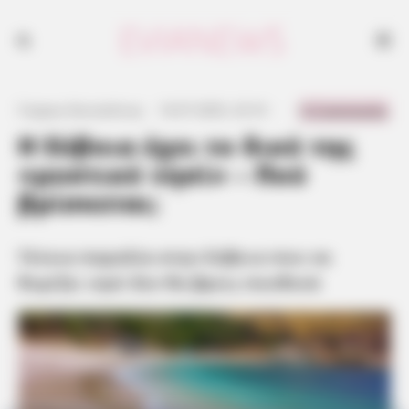
Τέτοια παραλία στην Εύβοια που να θυμίζει νησί δεν θα βρεις
πουθενά
0 Comments
Γιώργος Κουτσελίνης
·
16.07.2025, 23:10
·
·
Η Εύβοια έχει το δικό της
«μυστικό νησί» – Πού
βρίσκεται;
Τέτοια παραλία στην Εύβοια που να
θυμίζει νησί δεν θα βρεις πουθενά