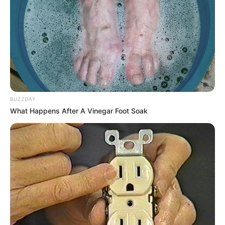
BUZZDAY
What Happens After A Vinegar Foot Soak