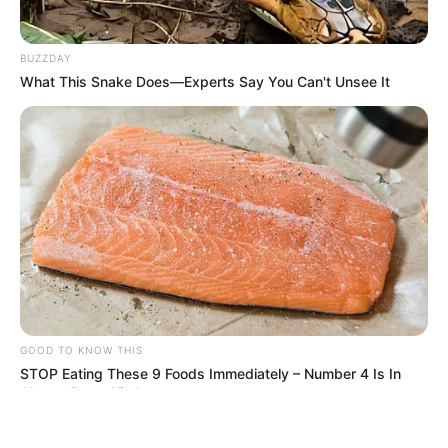
BUZZDAY
What This Snake Does—Experts Say You Can't Unsee It
ΤΑΥΤΟΤΗΤΑ ΚΑΙ ΕΠΙΚΟΙΝΩΝΙΑ
ΟΡΟΙ ΧΡΗΣΗΣ
© 2025 EVIANEWS του Γιώργου Κουτσελίνη
GOOD TO KNOW THIS
STOP Eating These 9 Foods Immediately – Number 4 Is In
Almost Every Kitchen
BUZZ DAY