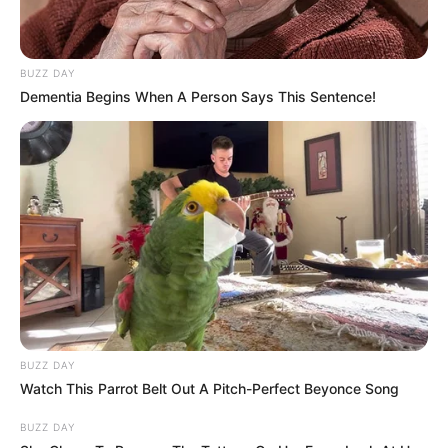
BUZZ DAY
Dementia Begins When A Person Says This Sentence!
BUZZ DAY
Watch This Parrot Belt Out A Pitch-Perfect Beyonce Song
BUZZ DAY