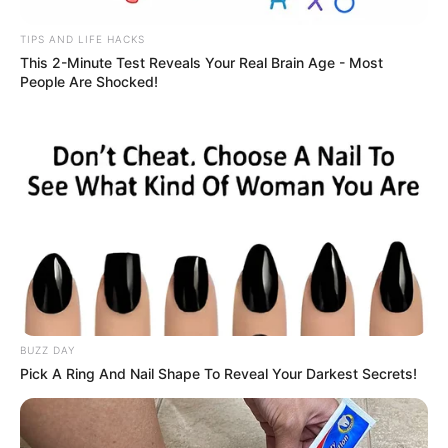
TIPS AND LIFE HACKS
Περισσότερα νέα από την Εύβοια
This 2-Minute Test Reveals Your Real Brain Age - Most
People Are Shocked!
Βαρύ πένθος στην Εύβοια για αγαπημένο
καθηγητή
Την λένε «Κυκλάδες χωρίς πλοίο» και είναι 1
ώρα από Χαλκίδα – Υπερβολή ή όχι;
Θλίψη στην Εύβοια για γυναίκα
Ακολουθήστε το evianews.com στο
Google
News
BUZZ DAY
Pick A Ring And Nail Shape To Reveal Your Darkest Secrets!
ΤΑ ΠΙΟ ΔΗΜΟΦΙΛΗ