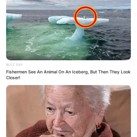
BUZZ DAY
Fishermen See An Animal On An Iceberg, But Then They Look
Closer!