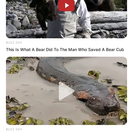
BUZZ DAY
This Is What A Bear Did To The Man Who Saved A Bear Cub
TAGS
ΕΥΒΟΙΑ
ΠΑΡΑΛΙΕΣ ΕΥΒΟΙΑΣ
BUZZ DAY