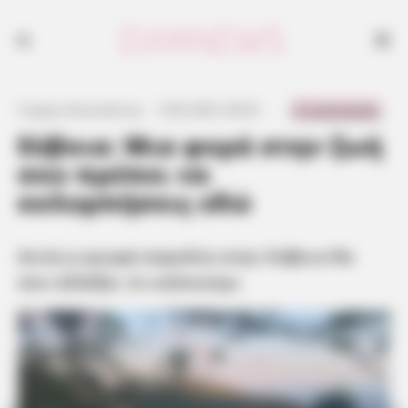
Αυτή η κρυφή παραλία στην Εύβοια θα σου αλλάξει το καλοκαίρι
0 Comments
Γιώργος Κουτσελίνης
·
5.06.2025, 06:03
·
·
Εύβοια: Μια φορά στην ζωή
σου πρέπει να
κολυμπήσεις εδώ
Αυτή η κρυφή παραλία στην Εύβοια θα
σου αλλάξει το καλοκαίρι