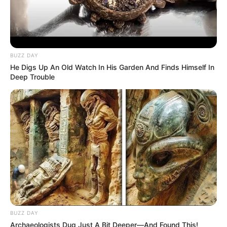
BUZZ DAY
He Digs Up An Old Watch In His Garden And Finds Himself In
Deep Trouble
BUZZ DAY
Archaeologists Dug Just A Bit Deeper—And Found This!