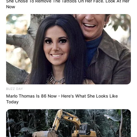
She Chose To Remove The Tattoos On Her Face. Look At Her
Now
BUZZ DAY
Marlo Thomas Is 86 Now - Here's What She Looks Like
Today