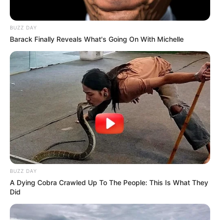
BUZZ DAY
Barack Finally Reveals What's Going On With Michelle
BUZZ DAY
A Dying Cobra Crawled Up To The People: This Is What They
Did