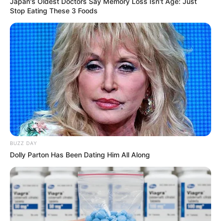
Japan's Oldest Doctors Say Memory Loss Isn't Age: Just
Stop Eating These 3 Foods
BUZZ DAY
Dolly Parton Has Been Dating Him All Along