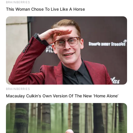
BRAINBERRIES
This Woman Chose To Live Like A Horse
Βαρύ πένθος στην Εύβοια για αγαπημένο
καθηγητή
Την λένε «Κυκλάδες χωρίς πλοίο» και είναι 1
ώρα από Χαλκίδα – Υπερβολή ή όχι;
Θλίψη στην Εύβοια για γυναίκα
Ακολουθήστε το evianews.com στο
Google
News
BRAINBERRIES
ΤΑ ΠΙΟ ΔΗΜΟΦΙΛΗ
Macaulay Culkin's Own Version Of The New ‘Home Alone’