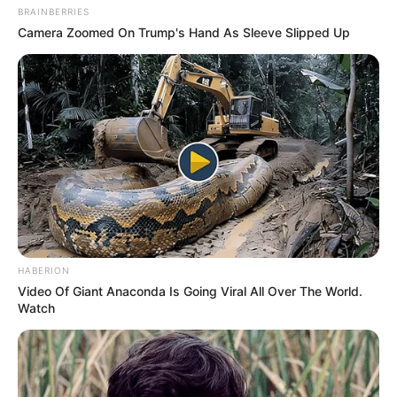
BRAINBERRIES
Camera Zoomed On Trump's Hand As Sleeve Slipped Up
HABERION
Video Of Giant Anaconda Is Going Viral All Over The World.
Watch