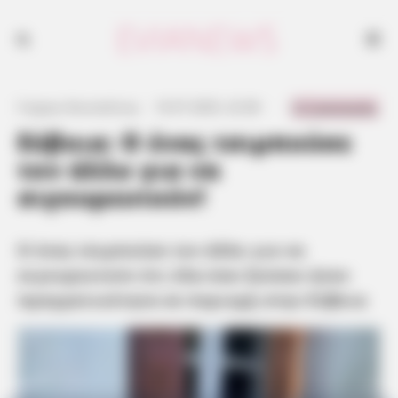
Ο ένας τσιμπούσε τον άλλο για να σιγουρευτούν ότι όλα όσα ζούσαν
ήταν πραγματικότητα σε περιοχή στην Εύβοια
0 Comments
Γιώργος Κουτσελίνης
·
10.07.2025, 22:38
·
·
Εύβοια: Ο ένας τσιμπούσε
τον άλλο για να
σιγουρευτούν!
Ο ένας τσιμπούσε τον άλλο για να
σιγουρευτούν ότι όλα όσα ζούσαν ήταν
πραγματικότητα σε περιοχή στην Εύβοια