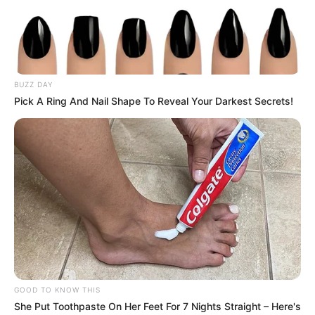
Ήταν γνωστή, αγαπητή, πάντα χαμογελαστή.
Τα ακριβή αίτια του θανάτου θα
διευκρινιστούν μέσα από νεκροψία –
BUZZ DAY
νεκροτομή.
Pick A Ring And Nail Shape To Reveal Your Darkest Secrets!
Περισσότερα νέα από την Εύβοια
Βαρύ πένθος στην Εύβοια για αγαπημένο
καθηγητή
Την λένε «Κυκλάδες χωρίς πλοίο» και είναι 1
ώρα από Χαλκίδα – Υπερβολή ή όχι;
Θλίψη στην Εύβοια για γυναίκα
GOOD TO KNOW THIS
She Put Toothpaste On Her Feet For 7 Nights Straight – Here's