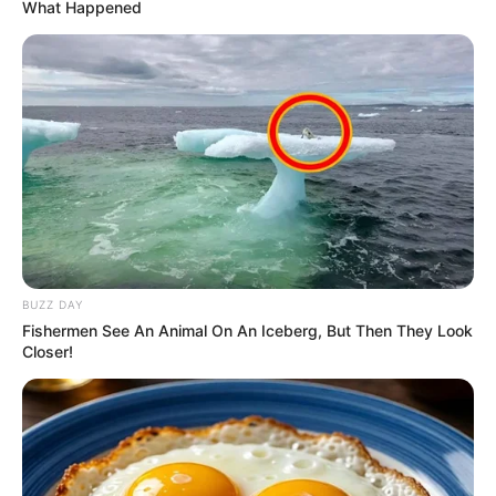
Ακολουθήστε το evianews.com στο
Google
What Happened
News
ΤΑ ΠΙΟ ΔΗΜΟΦΙΛΗ
BUZZ DAY
Fishermen See An Animal On An Iceberg, But Then They Look
Closer!