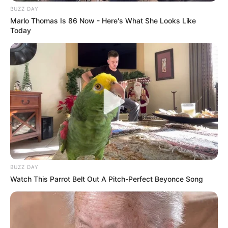
BUZZ DAY
Marlo Thomas Is 86 Now - Here's What She Looks Like
Today
BUZZ DAY
Watch This Parrot Belt Out A Pitch-Perfect Beyonce Song