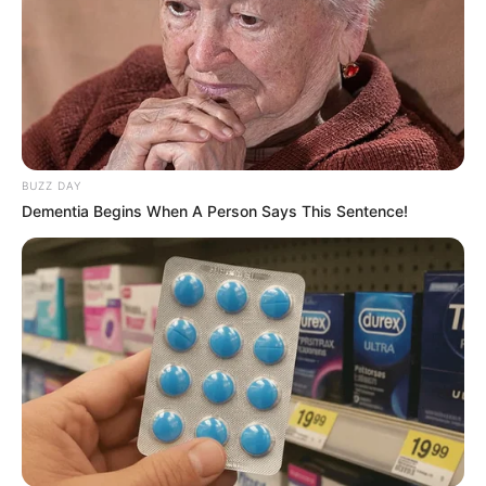
BUZZ DAY
Dementia Begins When A Person Says This Sentence!