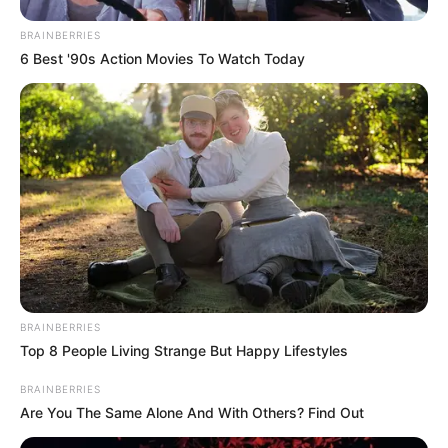
BRAINBERRIES
6 Best '90s Action Movies To Watch Today
BRAINBERRIES
Top 8 People Living Strange But Happy Lifestyles
BRAINBERRIES
TAGS
Are You The Same Alone And With Others? Find Out
ΓΥΝΑΙΚΑ
ΕΥΒΟΙΑ
ΘΑΝΑΤΟΣ
ΚΑΡΥΣΤΟΣ